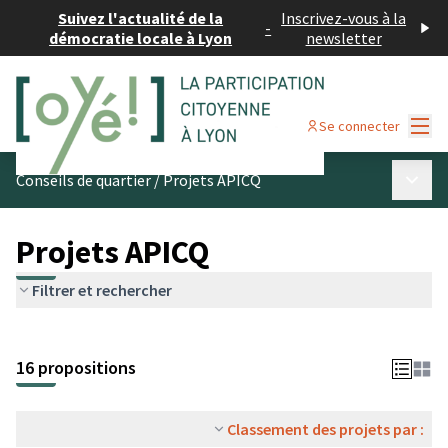
Suivez l'actualité de la
Inscrivez-vous à la
-
démocratie locale à Lyon
newsletter
Menu
Se connecter
Menu p
Conseils de quartier
/
Projets APICQ
Projets APICQ
Filtrer et rechercher
16 propositions
Classement des projets par :