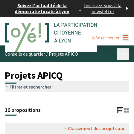
Suivez l'actualité de la
Inscrivez-vous à la
-
démocratie locale à Lyon
newsletter
Menu
Se connecter
Menu p
Conseils de quartier
/
Projets APICQ
Projets APICQ
Filtrer et rechercher
16 propositions
Classement des projets par :