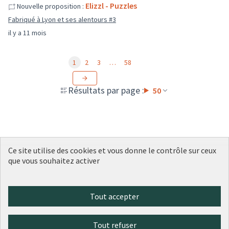
Elizzl - Puzzles
Nouvelle proposition :
Fabriqué à Lyon et ses alentours #3
il y a 11 mois
1
2
3
…
58
Résultats par page :
50
Ce site utilise des cookies et vous donne le contrôle sur ceux
que vous souhaitez activer
Conditions d'utilisation
Paramètres des cookies
Plateforme de participation citoyenne de la Ville de Lyon sur X
Plateforme de participation citoyenne de la Ville de Lyon sur Face
Plateforme de participation citoyenne de la Ville de Lyon sur 
Plateforme de participation citoyenne de la Ville de Lyo
Plateforme de participation citoyenne de la Ville d
Tout accepter
(Lien externe)
(Lien externe)
(Lien externe)
(Lien externe)
(Lien externe)
Tout refuser