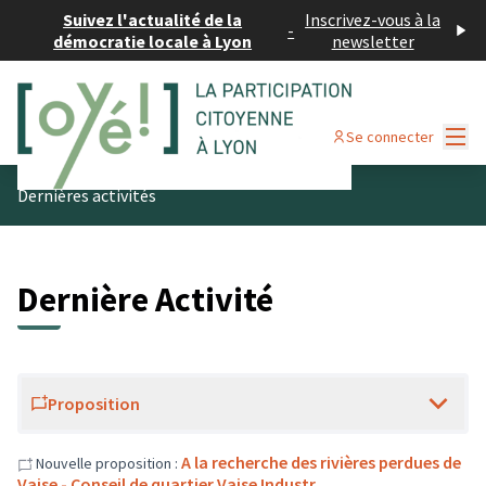
Suivez l'actualité de la
Inscrivez-vous à la
-
démocratie locale à Lyon
newsletter
Menu
Se connecter
Dernières activités
Dernière Activité
Proposition
A la recherche des rivières perdues de
Nouvelle proposition :
Vaise - Conseil de quartier Vaise Industr…