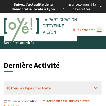
Suivez l'actualité de la
Inscrivez-vous à la
-
démocratie locale à Lyon
newsletter
Menu
Se connecter
Dernières activités
Dernière Activité
Tous les types d'activité
Limiter la vitesse sur les pistes
Nouvelle proposition :
cyclables