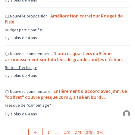
il y a plus de 4 ans
Amélioration carrefour Rouget de
Nouvelle proposition :
l’Isle
Budget participatif #1
il y a plus de 4 ans
D'autres quartiers du 5 ème
Nouveau commentaire :
arrondissement sont dotées de grandes boîtes d'échan…
Boites d' echange
il y a plus de 4 ans
Entièrement d'accord avec jmn. Ce
Nouveau commentaire :
"coffret" couvre presque 20 m2, situé en bord …
Fresque de "camouflage"
il y a plus de 4 ans
1
…
273
274
275
276