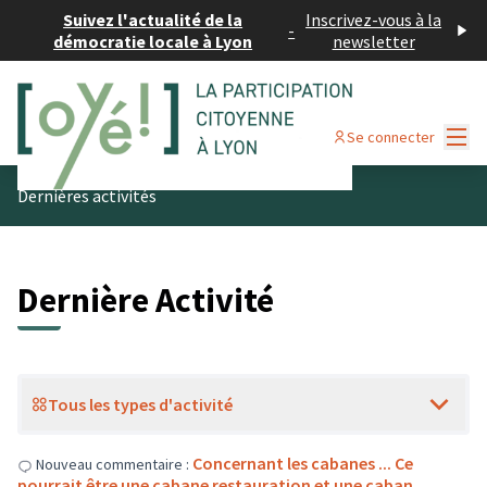
Suivez l'actualité de la
Inscrivez-vous à la
-
démocratie locale à Lyon
newsletter
Menu
Se connecter
Dernières activités
Dernière Activité
Tous les types d'activité
Concernant les cabanes ... Ce
Nouveau commentaire :
pourrait être une cabane restauration et une caban…