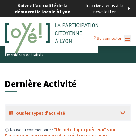
Suivez l'actualité de la
Inscrivez-vous à la
-
démocratie locale à Lyon
newsletter
Menu
Se connecter
Dernières activités
Dernière Activité
Tous les types d'activité
"Un petit bijou précieux" voici
Nouveau commentaire :
l'image que me renvoie cette créatrice ainsi que…