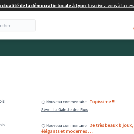
actualité de la démocratie locale à Lyon
-
Inscrivez-vous à la ne
mois
Topissime !!!!
Nouveau commentaire :
Sève - La Galette des Rois
mois
De très beaux bijoux, 
Nouveau commentaire :
élégants et modernes …