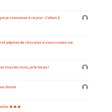
ue je connaisse à ce jour. J'allais à
e et pépites de chocolat si vous voulez me
r tous les mois, je le ferais !
cun doute
croûte 🔥🔥🔥