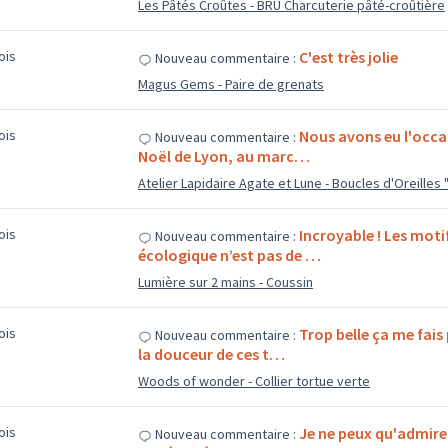
Les Pâtés Croûtes - BRU Charcuterie pâté-croûtière
mois
C'est très jolie
Nouveau commentaire :
Magus Gems - Paire de grenats
mois
Nous avons eu l'occa
Nouveau commentaire :
Noël de Lyon, au marc…
Atelier Lapidaire Agate et Lune - Boucles d'Oreilles
mois
Incroyable ! Les moti
Nouveau commentaire :
écologique n’est pas de …
Lumière sur 2 mains - Coussin
mois
Trop belle ça me fais
Nouveau commentaire :
la douceur de ces t…
Woods of wonder - Collier tortue verte
mois
Je ne peux qu'admirer 
Nouveau commentaire :