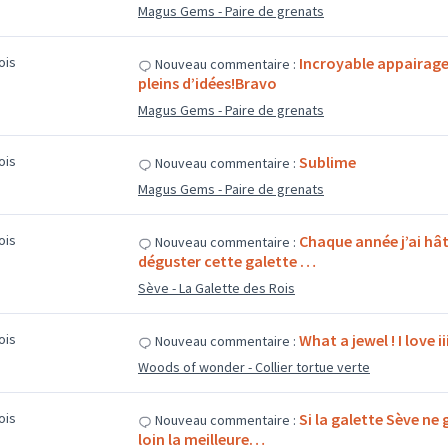
Magus Gems - Paire de grenats
mois
Incroyable appairage,
Nouveau commentaire :
pleins d’idées!Bravo
Magus Gems - Paire de grenats
mois
Sublime
Nouveau commentaire :
Magus Gems - Paire de grenats
mois
Chaque année j’ai hât
Nouveau commentaire :
déguster cette galette …
Sève - La Galette des Rois
mois
What a jewel ! I love i
Nouveau commentaire :
Woods of wonder - Collier tortue verte
mois
Si la galette Sève ne
Nouveau commentaire :
loin la meilleure…