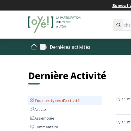
Suivez l'
Accueil
Menu principal
/
Dernières activités
Dernière Activité
il y a 9 
Tous les types d'activité
Tous les types d'activité
Article
Article
Assemblée
Assemblée
il y a 9 
Commentaire
Commentaire