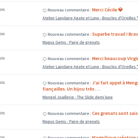
mois
Merci Cécile 💎
Nouveau commentaire :
Atelier Lapidaire Agate et Lune - Boucles d'Oreilles
mois
Superbe travail ! Bra
Nouveau commentaire :
Magus Gems - Paire de grenats
mois
Merci beaucoup Virgin
Nouveau commentaire :
Atelier Lapidaire Agate et Lune - Boucles d'Oreilles
mois
J’ai fait appel à Men
Nouveau commentaire :
fiançailles. Un bijou très …
Mengel Joaillerie - The Slide demi lune
mois
Ces grenats sont sais
Nouveau commentaire :
Magus Gems - Paire de grenats
mois
Magnifique création
Nouveau commentaire :