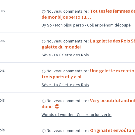
mois
Toutes les femmes de
Nouveau commentaire :
de monbijouperso su…
By So / Mon bijou perso - Collier prénom découpé
mois
La galette des Rois S
Nouveau commentaire :
galette du monde!
Sève - La Galette des Rois
mois
Une galette exceptio
Nouveau commentaire :
trois parts et y a pl…
Sève - La Galette des Rois
mois
Very beautiful and int
Nouveau commentaire :
done! 😍
Woods of wonder - Collier tortue verte
mois
Original et envoûtant
Nouveau commentaire :