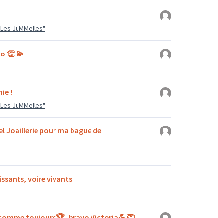
 "Les JuMMelles"
vo 👏 💫
ie !
 "Les JuMMelles"
gel Joaillerie pour ma bague de
issants, voire vivants.
 comme toujours🏆, bravo Victoria💪👏!