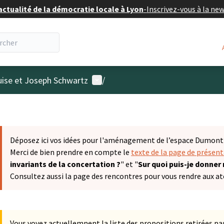
actualité de la démocratie locale à Lyon
-
Inscrivez-vous à la ne
Menu utilisateur
uise et Joseph Schwartz
/
Déposez ici vos idées pour l'aménagement de l’espace Dumont &
Merci de bien prendre en compte le
texte de la page de présen
invariants de la concertation ?
" et "
Sur quoi puis-je donner
Consultez aussi la page des rencontres pour vous rendre aux ate
Vous voyez actuellemnent la liste des propositions retirées par