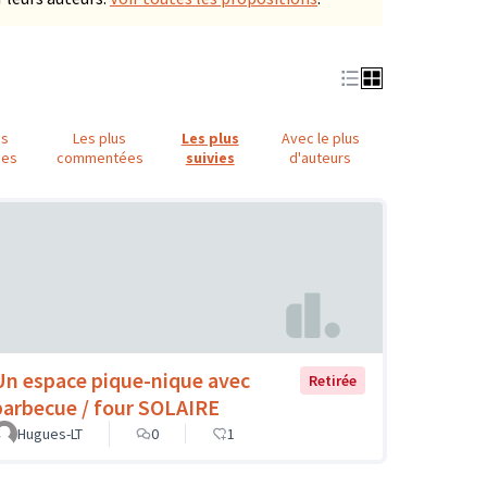
us
Les plus
Les plus
Avec le plus
ues
commentées
suivies
d'auteurs
Un espace pique-nique avec
Retirée
barbecue / four SOLAIRE
Hugues-LT
0
1