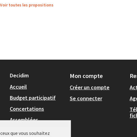
Voir toutes les propositions
Decidim
Mon compte
Re
Accueil
Créer un compte
Act
Budget participatif
Se connecter
Ag
Concertations
Té
fi
Assemblées
,
Actualités
r ceux que vous souhaitez