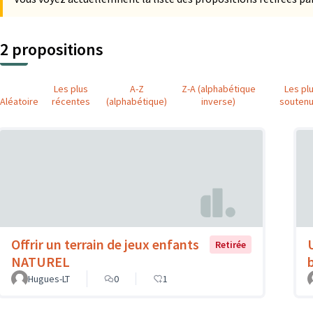
2 propositions
Les plus
A-Z
Z-A (alphabétique
Les pl
Aléatoire
récentes
(alphabétique)
inverse)
souten
Offrir un terrain de jeux enfants
Retirée
NATUREL
Hugues-LT
0
1