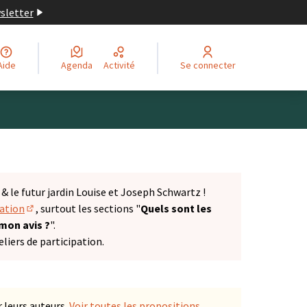
wsletter
Aide
Agenda
Activité
Se connecter
 le futur jardin Louise et Joseph Schwartz !
tation
, surtout les sections "
Quels sont les
(S'ouvre dans un nouvel onglet)
 mon avis ?
".
liers de participation.
 leurs auteurs.
Voir toutes les propositions
.