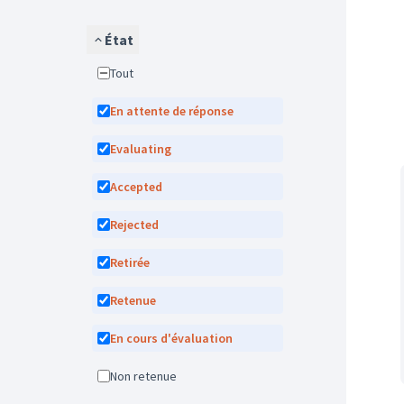
État
Tout
En attente de réponse
Evaluating
Accepted
Rejected
Retirée
Retenue
En cours d'évaluation
Non retenue