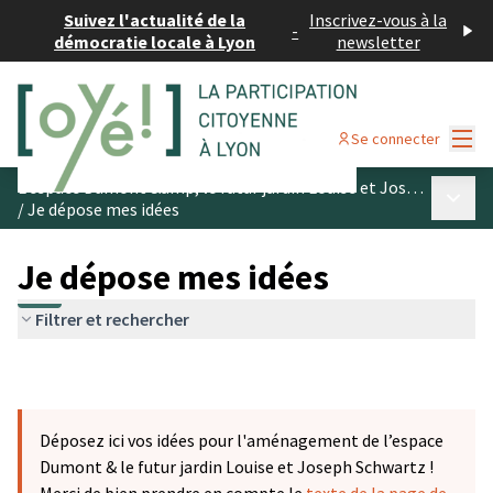
Suivez l'actualité de la
Inscrivez-vous à la
-
démocratie locale à Lyon
newsletter
Menu
Se connecter
L’espace Dumont &amp; le futur jardin Louise et Joseph Schwartz
Menu p
/
Je dépose mes idées
Je dépose mes idées
Filtrer et rechercher
Déposez ici vos idées pour l'aménagement de l’espace
Dumont & le futur jardin Louise et Joseph Schwartz !