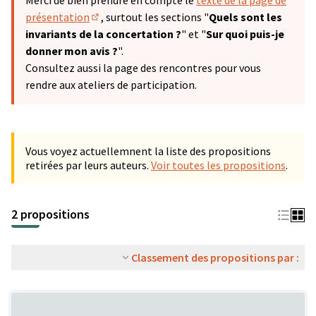
Merci de bien prendre en compte le
texte de la page de
présentation
, surtout les sections "
Quels sont les
(S'ouvre dans un nouvel onglet)
invariants de la concertation ?
" et "
Sur quoi puis-je
donner mon avis ?
".
Consultez aussi la page des rencontres pour vous
rendre aux ateliers de participation.
Vous voyez actuellemnent la liste des propositions
retirées par leurs auteurs.
Voir toutes les propositions
.
2 propositions
Classement des propositions par :