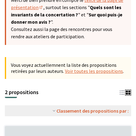
Merci de bien prendre en compte le
texte de la page de
présentation
, surtout les sections "
Quels sont les
(S'ouvre dans un nouvel onglet)
invariants de la concertation ?
" et "
Sur quoi puis-je
donner mon avis ?
".
Consultez aussi la page des rencontres pour vous
rendre aux ateliers de participation.
Vous voyez actuellemnent la liste des propositions
retirées par leurs auteurs.
Voir toutes les propositions
.
2 propositions
Classement des propositions par :