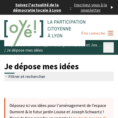
Suivez l'actualité de la
Inscrivez-vous à la
-
démocratie locale à Lyon
newsletter
Menu
Se connecter
L’espace Dumont &amp; le futur jardin Louise et Joseph Schwartz
Menu p
/
Je dépose mes idées
Je dépose mes idées
Filtrer et rechercher
Déposez ici vos idées pour l'aménagement de l’espace
Dumont & le futur jardin Louise et Joseph Schwartz !