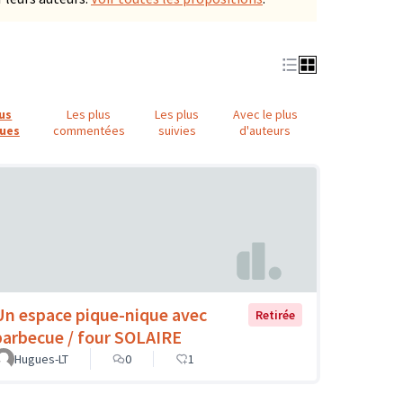
lus
Les plus
Les plus
Avec le plus
ues
commentées
suivies
d'auteurs
Un espace pique-nique avec
Retirée
barbecue / four SOLAIRE
Hugues-LT
0
1