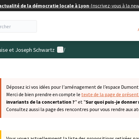
actualité de la démocratie locale à Lyon
-
Inscrivez-vous à la ne
Menu utilisateur
uise et Joseph Schwartz
/
Déposez ici vos idées pour l'aménagement de l’espace Dumont &
Merci de bien prendre en compte le
texte de la page de présen
invariants de la concertation ?
" et "
Sur quoi puis-je donner
Consultez aussi la page des rencontres pour vous rendre aux ate
Vous voyez actuellemnent la liste des propositions retirées par