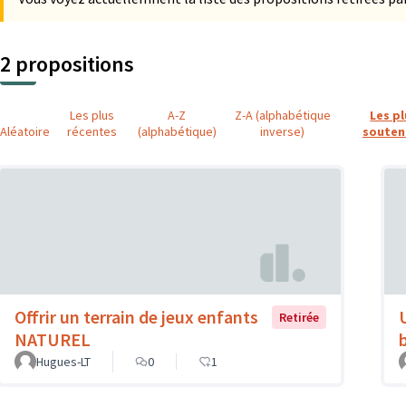
2 propositions
Les plus
A-Z
Z-A (alphabétique
Les p
Aléatoire
récentes
(alphabétique)
inverse)
souten
Offrir un terrain de jeux enfants
Retirée
NATUREL
Hugues-LT
0
1