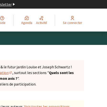
wsletter
Aide
Agenda
Activité
Se connecter
 le futur jardin Louise et Joseph Schwartz !
tation
, surtout les sections "
Quels sont les
(S'ouvre dans un nouvel onglet)
 mon avis ?
".
liers de participation.
 leurs auteurs.
Voir toutes les propositions
.