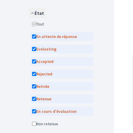
État
Tout
En attente de réponse
Evaluating
Accepted
Rejected
Retirée
Retenue
En cours d'évaluation
Non retenue