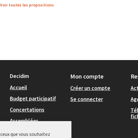
Voir toutes les propositions
Decidim
Mon compte
Re
Accueil
Créer un compte
Act
Budget participatif
Se connecter
Ag
Concertations
Té
fi
Assemblées
,
Actualités
r ceux que vous souhaitez