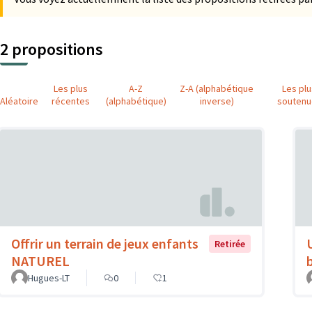
2 propositions
Les plus
A-Z
Z-A (alphabétique
Les pl
Aléatoire
récentes
(alphabétique)
inverse)
soutenu
Offrir un terrain de jeux enfants
Retirée
NATUREL
Hugues-LT
0
1