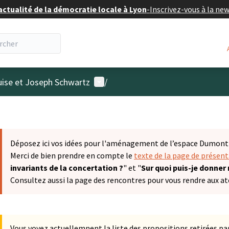
actualité de la démocratie locale à Lyon
-
Inscrivez-vous à la ne
Menu utilisateur
uise et Joseph Schwartz
/
Déposez ici vos idées pour l'aménagement de l’espace Dumont &
Merci de bien prendre en compte le
texte de la page de présen
invariants de la concertation ?
" et "
Sur quoi puis-je donner
Consultez aussi la page des rencontres pour vous rendre aux ate
Vous voyez actuellemnent la liste des propositions retirées par