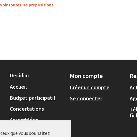
Voir toutes les propositions
Decidim
Mon compte
Re
Accueil
Créer un compte
Act
Budget participatif
Se connecter
Ag
Concertations
Té
fi
Assemblées
,
Actualités
r ceux que vous souhaitez