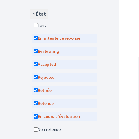
État
Tout
En attente de réponse
Evaluating
Accepted
Rejected
Retirée
Retenue
En cours d'évaluation
Non retenue