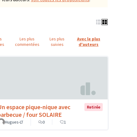
us
Les plus
Les plus
Avec le plus
es
commentées
suivies
d'auteurs
Un espace pique-nique avec
Retirée
barbecue / four SOLAIRE
Hugues-LT
0
1