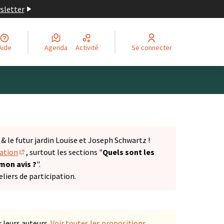
wsletter
Aide
Agenda
Activité
Se connecter
 le futur jardin Louise et Joseph Schwartz !
tation
, surtout les sections "
Quels sont les
(S'ouvre dans un nouvel onglet)
 mon avis ?
".
liers de participation.
 leurs auteurs.
Voir toutes les propositions
.