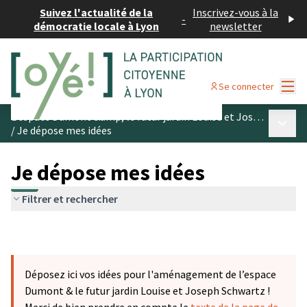
Suivez l'actualité de la
Inscrivez-vous à la
-
démocratie locale à Lyon
newsletter
Menu
Se connecter
L’espace Dumont &amp; le futur jardin Louise et Joseph Schwartz
Menu p
/
Je dépose mes idées
Je dépose mes idées
Filtrer et rechercher
Déposez ici vos idées pour l'aménagement de l’espace
Dumont & le futur jardin Louise et Joseph Schwartz !