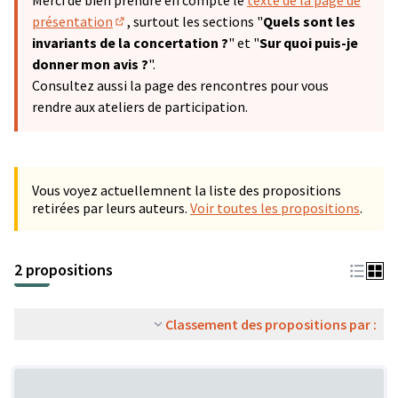
Merci de bien prendre en compte le
texte de la page de
présentation
, surtout les sections "
Quels sont les
(S'ouvre dans un nouvel onglet)
invariants de la concertation ?
" et "
Sur quoi puis-je
donner mon avis ?
".
Consultez aussi la page des rencontres pour vous
rendre aux ateliers de participation.
Vous voyez actuellemnent la liste des propositions
retirées par leurs auteurs.
Voir toutes les propositions
.
2 propositions
Classement des propositions par :