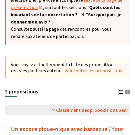
Merci de bien prendre en compte le
texte de la page de
présentation
, surtout les sections "
Quels sont les
(S'ouvre dans un nouvel onglet)
invariants de la concertation ?
" et "
Sur quoi puis-je
donner mon avis ?
".
Consultez aussi la page des rencontres pour vous
rendre aux ateliers de participation.
Vous voyez actuellemnent la liste des propositions
retirées par leurs auteurs.
Voir toutes les propositions
.
2 propositions
Classement des propositions par :
Un espace pique-nique avec barbecue / four