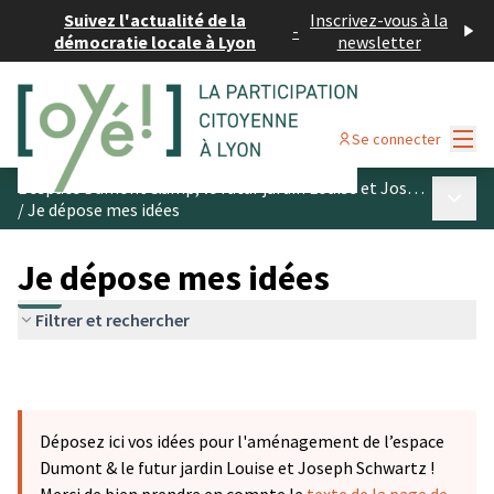
Suivez l'actualité de la
Inscrivez-vous à la
-
démocratie locale à Lyon
newsletter
Menu
Se connecter
L’espace Dumont &amp; le futur jardin Louise et Joseph Schwartz
Menu p
/
Je dépose mes idées
Je dépose mes idées
Filtrer et rechercher
Déposez ici vos idées pour l'aménagement de l’espace
Dumont & le futur jardin Louise et Joseph Schwartz !