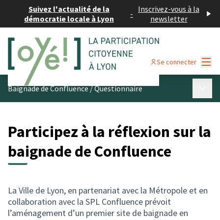
Suivez l'actualité de la
Inscrivez-vous à la
-
démocratie locale à Lyon
newsletter
Menu
Se connecter
Menu p
Baignade de Confluence
/
Questionnaire
Participez à la réflexion sur la
baignade de Confluence
La Ville de Lyon, en partenariat avec la Métropole et en
collaboration avec la SPL Confluence prévoit
l’aménagement d’un premier site de baignade en