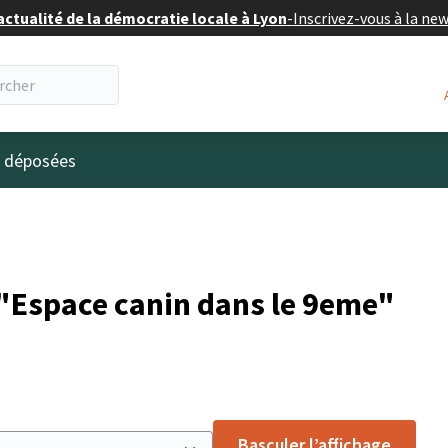
actualité de la démocratie locale à Lyon
-
Inscrivez-vous à la ne
eur
s déposées
"Espace canin dans le 9eme"
Basculer l’affichage