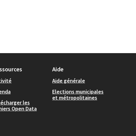
ssources
Aide
ivité
Aide générale
enda
Elections municipales
et métropolitaines
lécharger les
chiers Open Data