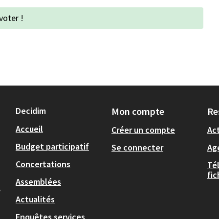
voter !
Decidim
Mon compte
Re
Accueil
Créer un compte
Act
Budget participatif
Se connecter
Ag
Concertations
Té
fi
Assemblées
,
Actualités
Enquêtes services