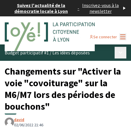
Suivez l'actualité de la
Inscrivez-vous à la
-
démocratie locale à Lyon
newsletter
Menu
Se connecter
Menu p
Budget participatif #1
/
Les idées déposées
Changements sur "Activer la
voie "covoiturage" sur la
M6/M7 lors des périodes de
bouchons"
david
02/06/2022 21:46