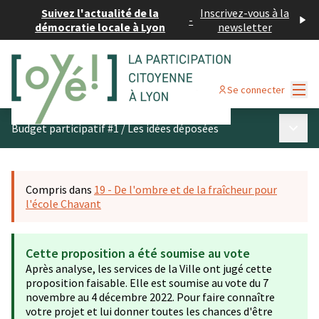
Suivez l'actualité de la
Inscrivez-vous à la
-
démocratie locale à Lyon
newsletter
Menu
Se connecter
Menu p
Budget participatif #1
/
Les idées déposées
Compris dans
19 - De l'ombre et de la fraîcheur pour
l'école Chavant
Cette proposition a été soumise au vote
Après analyse, les services de la Ville ont jugé cette
proposition faisable. Elle est soumise au vote du 7
novembre au 4 décembre 2022. Pour faire connaître
votre projet et lui donner toutes les chances d'être