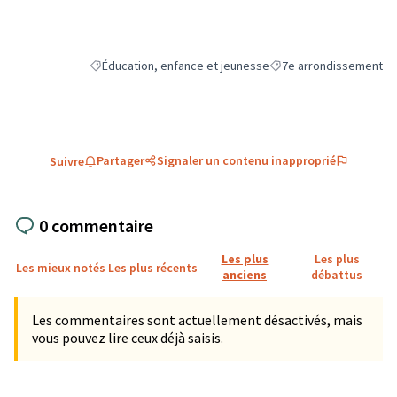
Éducation, enfance et jeunesse
7e arrondissement
Filtrer les résultats de la catégorie : Éducation, enfance e
Filtrer les résultats pou
Partager
Signaler un contenu inapproprié
Suivre
0 commentaire
Les plus
Les plus
Les mieux notés
Les plus récents
anciens
débattus
Les commentaires sont actuellement désactivés, mais
vous pouvez lire ceux déjà saisis.