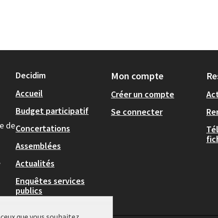
Decidim
Mon compte
Re
Accueil
Créer un compte
Act
Budget participatif
Se connecter
Re
le de
Concertations
Té
fi
Assemblées
,
Actualités
Enquêtes services
publics
r ceux que vous souhaitez