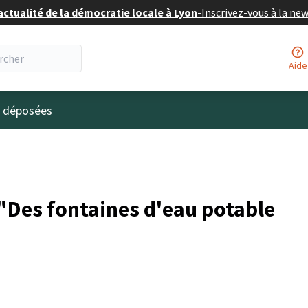
actualité de la démocratie locale à Lyon
-
Inscrivez-vous à la ne
Aide
eur
s déposées
Des fontaines d'eau potable