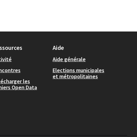
ssources
Aide
ivité
Aide générale
ncontres
Elections municipales
et métropolitaines
lécharger les
chiers Open Data