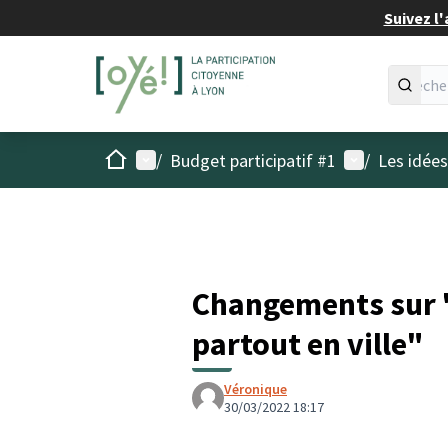
Suivez l'
Accueil
Menu principal
Menu utilisat
/
Budget participatif #1
/
Les idée
Changements sur "
partout en ville"
Véronique
30/03/2022 18:17