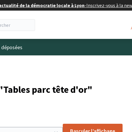
actualité de la démocratie locale à Lyon
-
Inscrivez-vous à la ne
eur
s déposées
Tables parc tête d'or"
Basculer l’affichage