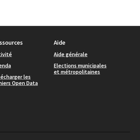
ssources
Aide
ivité
Aide générale
enda
Elections municipales
et métropolitaines
lécharger les
chiers Open Data