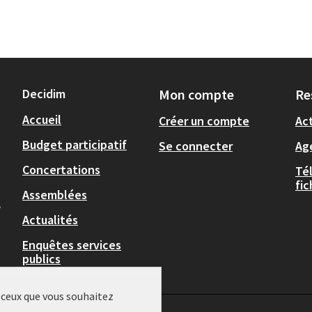
Decidim
Mon compte
Re
Accueil
Créer un compte
Act
Budget participatif
Se connecter
Ag
Concertations
Té
fi
Assemblées
,
Actualités
Enquêtes services
publics
r ceux que vous souhaitez