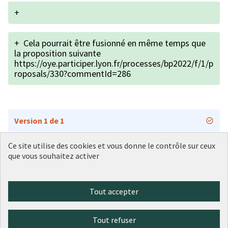
+
+
Cela pourrait être fusionné en même temps que
la proposition suivante
https://oye.participer.lyon.fr/processes/bp2022/f/1/p
roposals/330?commentId=286
Version 1 de 1
Ce site utilise des cookies et vous donne le contrôle sur ceux
que vous souhaitez activer
Conditions d'utilisation
Paramètres des cookies
Plateforme de participation citoyenne de la Ville de Lyon sur X
Plateforme de participation citoyenne de la Ville de Lyon sur Face
Plateforme de participation citoyenne de la Ville de Lyon sur 
Plateforme de participation citoyenne de la Ville de Lyo
Plateforme de participation citoyenne de la Ville d
Tout accepter
(Lien externe)
(Lien externe)
(Lien externe)
(Lien externe)
(Lien externe)
Tout refuser