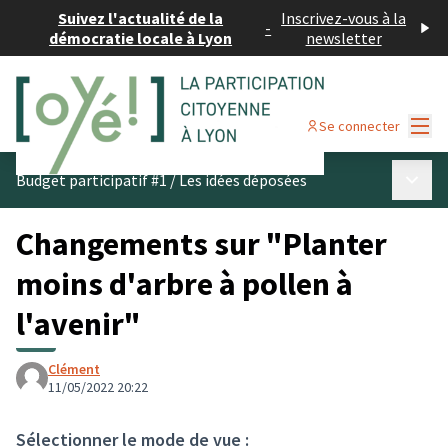
Suivez l'actualité de la
Inscrivez-vous à la
-
démocratie locale à Lyon
newsletter
Menu
Se connecter
Menu p
Budget participatif #1
/
Les idées déposées
Changements sur "Planter
moins d'arbre à pollen à
l'avenir"
Clément
11/05/2022 20:22
Sélectionner le mode de vue :