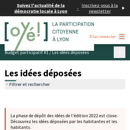
Suivez l'actualité de la
Inscrivez-vous à la
-
démocratie locale à Lyon
newsletter
Menu
Se connecter
Menu p
Budget participatif #1
/
Les idées déposées
Les idées déposées
Filtrer et rechercher
La phase de dépôt des idées de l'édition 2022 est close.
Découvrez les idées déposées par les habitantes et les
habitants.