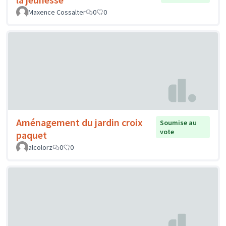
Maxence Cossalter
0
0
Aménagement du jardin croix
Soumise au
vote
paquet
alcolorz
0
0