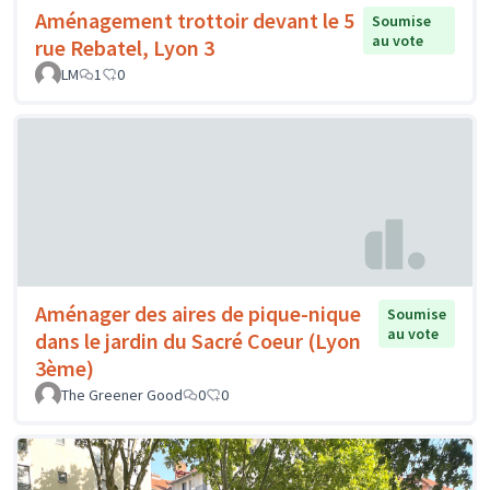
Aménagement trottoir devant le 5
Soumise
au vote
rue Rebatel, Lyon 3
LM
1
0
Aménager des aires de pique-nique
Soumise
au vote
dans le jardin du Sacré Coeur (Lyon
3ème)
The Greener Good
0
0