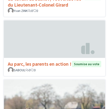
du Lieutenant-Colonel Girard
Yvan ZINK
0
0
Au parc, les parents en action !
Soumise au vote
SABOUL
0
0