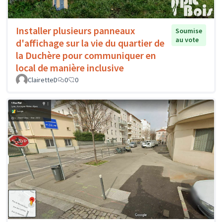
Installer plusieurs panneaux
Soumise
au vote
d'affichage sur la vie du quartier de
la Duchère pour communiquer en
local de manière inclusive
ClairetteD
0
0