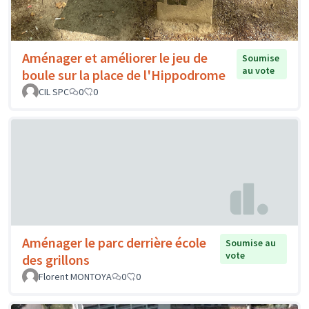
Aménager et améliorer le jeu de
Soumise
au vote
boule sur la place de l'Hippodrome
CIL SPC
0
0
Aménager le parc derrière école
Soumise au
vote
des grillons
Florent MONTOYA
0
0