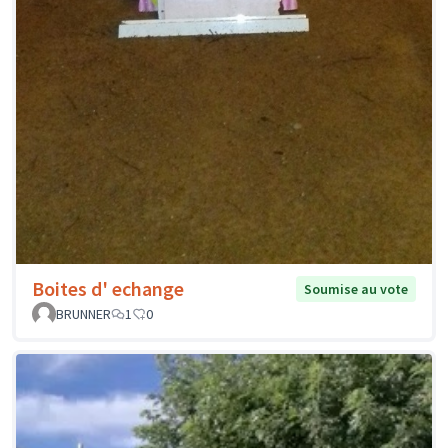
Boites d' echange
Soumise au vote
BRUNNER
1
0