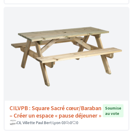
CILVPB : Square Sacré cœur/Baraban
Soumise
au vote
– Créer un espace « pause déjeuner »
CIL Villette Paul Bert Lyon 03
0
0