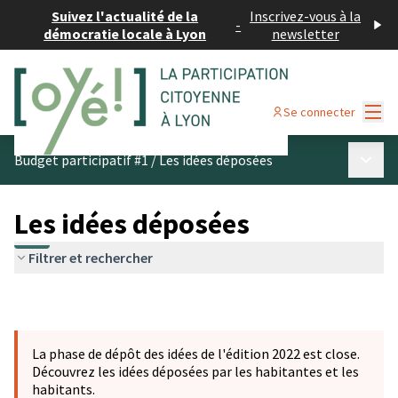
Suivez l'actualité de la
Inscrivez-vous à la
-
démocratie locale à Lyon
newsletter
Menu
Se connecter
Menu p
Budget participatif #1
/
Les idées déposées
Les idées déposées
Filtrer et rechercher
La phase de dépôt des idées de l'édition 2022 est close.
Découvrez les idées déposées par les habitantes et les
habitants.