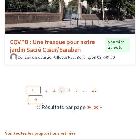
CQVPB : Une fresque pour notre
Soumise
au vote
jardin Sacré Cœur/Baraban
Conseil de quartier Villette Paul Bert - Lyon 03
0
0
1
2
3
4
5
…
13
Résultats par page :
20
Voir toutes les propositions retirées