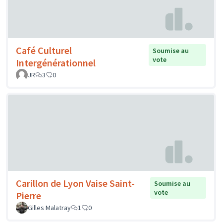
Café Culturel
Soumise au
vote
Intergénérationnel
JR
3
0
Carillon de Lyon Vaise Saint-
Soumise au
vote
Pierre
Gilles Malatray
1
0