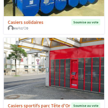
Casiers solidaires
Soumise au vote
Iris
1
0
Casiers sportifs parc Tête d'Or
Soumise au vote