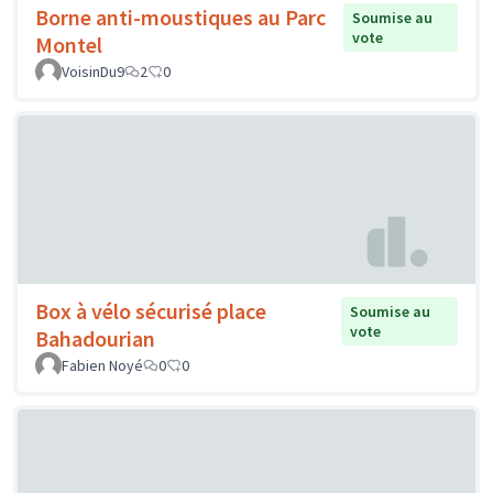
Borne anti-moustiques au Parc
Soumise au
vote
Montel
VoisinDu9
2
0
Box à vélo sécurisé place
Soumise au
vote
Bahadourian
Fabien Noyé
0
0