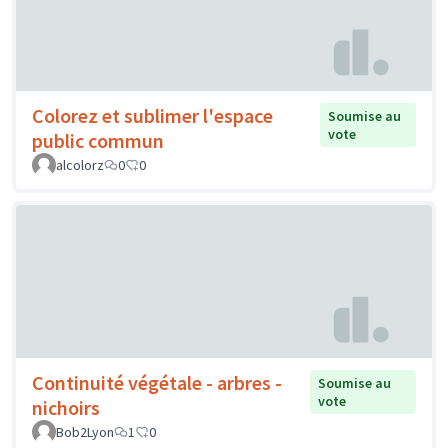
Colorez et sublimer l'espace
Soumise au
vote
public commun
alcolorz
0
0
Continuité végétale - arbres -
Soumise au
vote
nichoirs
Bob2Lyon
1
0