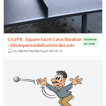
CILVPB : Square Sacré Cœur/Baraban
Soumise
au vote
- Désimperméabilisation des sols
CIL Villette Paul Bert Lyon 03
0
0