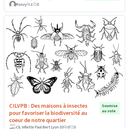
Ronzy
1
0
CILVPB : Des maisons à insectes
Soumise
au vote
pour favoriser la biodiversité au
coeur de notre quartier
CIL Villette Paul Bert Lyon 03
0
0