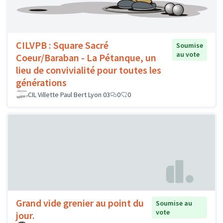
CILVPB : Square Sacré
Soumise
au vote
Coeur/Baraban - La Pétanque, un
lieu de convivialité pour toutes les
générations
CIL Villette Paul Bert Lyon 03
0
0
Grand vide grenier au point du
Soumise au
vote
jour.