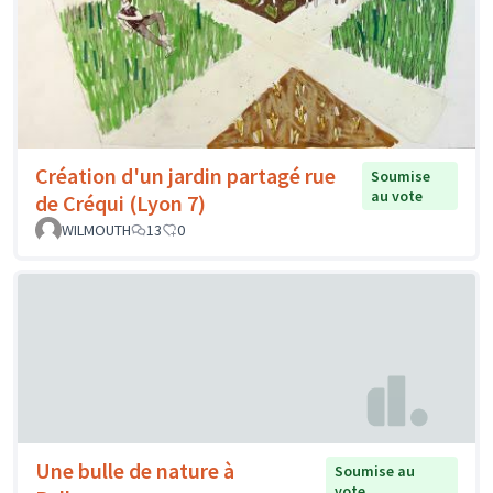
Création d'un jardin partagé rue
Soumise
au vote
de Créqui (Lyon 7)
WILMOUTH
13
0
Une bulle de nature à
Soumise au
vote