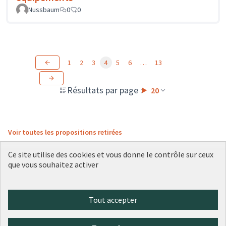
Nussbaum
0
0
1
2
3
4
5
6
…
13
Résultats par page :
20
Voir toutes les propositions retirées
Ce site utilise des cookies et vous donne le contrôle sur ceux
que vous souhaitez activer
Conditions d'utilisation
Paramètres des cookies
Plateforme de participation citoyenne de la Ville de Lyon sur X
Plateforme de participation citoyenne de la Ville de Lyon sur Face
Plateforme de participation citoyenne de la Ville de Lyon sur 
Plateforme de participation citoyenne de la Ville de Lyo
Plateforme de participation citoyenne de la Ville d
Tout accepter
(Lien externe)
(Lien externe)
(Lien externe)
(Lien externe)
(Lien externe)