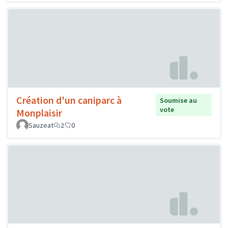
Création d'un caniparc à
Soumise au
vote
Monplaisir
Sauzeat
2
0