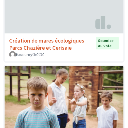
Création de mares écologiques
Soumise
au vote
Parcs Chazière et Cerisaie
Hauduroy
0
0