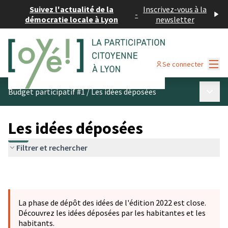
Suivez l'actualité de la
Inscrivez-vous à la
-
démocratie locale à Lyon
newsletter
Menu
Se connecter
Menu p
Budget participatif #1
/
Les idées déposées
Les idées déposées
Filtrer et rechercher
La phase de dépôt des idées de l'édition 2022 est close.
Découvrez les idées déposées par les habitantes et les
habitants.