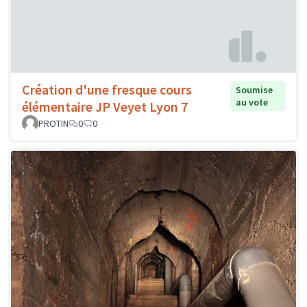
Création d'une fresque cours
Soumise
au vote
élémentaire JP Veyet Lyon 7
PROTIN
0
0