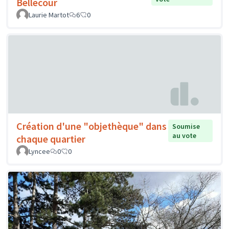
Bellecour
Laurie Martot
6
0
Création d'une "objethèque" dans
Soumise
au vote
chaque quartier
Lyncee
0
0