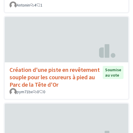
Antonin
4
1
Création d'une piste en revêtement
Soumise
au vote
souple pour les coureurs à pied au
Parc de la Tête d'Or
pym71bx
0
0