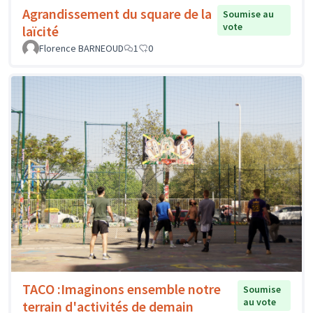
Agrandissement du square de la
Soumise au
vote
laïcité
Florence BARNEOUD
1
0
TACO :Imaginons ensemble notre
Soumise
au vote
terrain d'activités de demain