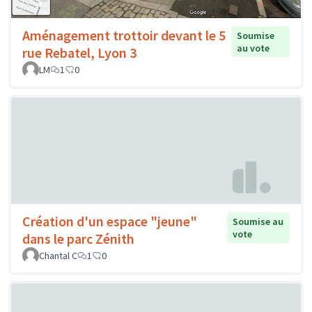
Aménagement trottoir devant le 5
Soumise
au vote
rue Rebatel, Lyon 3
LM
1
0
Création d'un espace "jeune"
Soumise au
vote
dans le parc Zénith
Chantal C
1
0