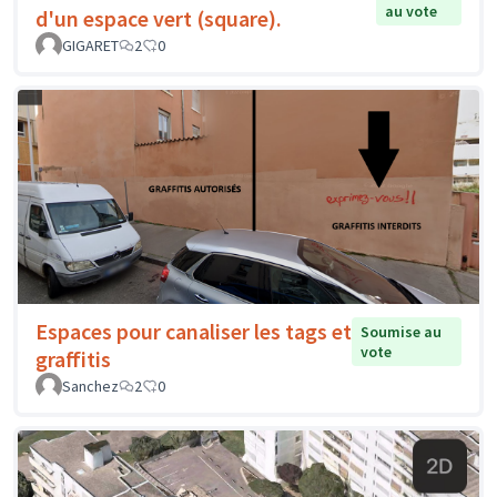
au vote
d'un espace vert (square).
GIGARET
2
0
Espaces pour canaliser les tags et
Soumise au
vote
graffitis
Sanchez
2
0