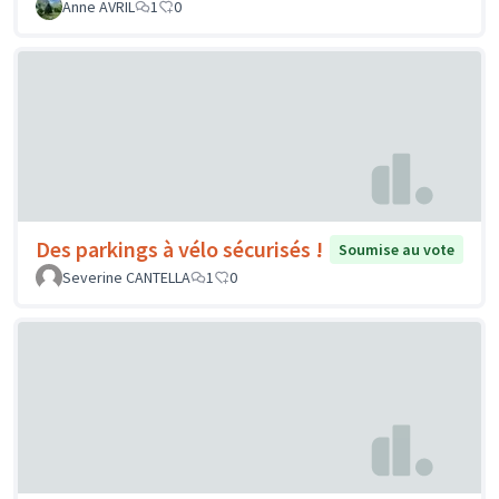
Anne AVRIL
1
0
Des parkings à vélo sécurisés !
Soumise au vote
Severine CANTELLA
1
0