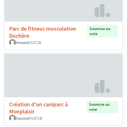
Parc de fitness musculation
Soumise au
vote
Duchère
Armand
2
0
Création d'un caniparc à
Soumise au
vote
Monplaisir
Sauzeat
2
0