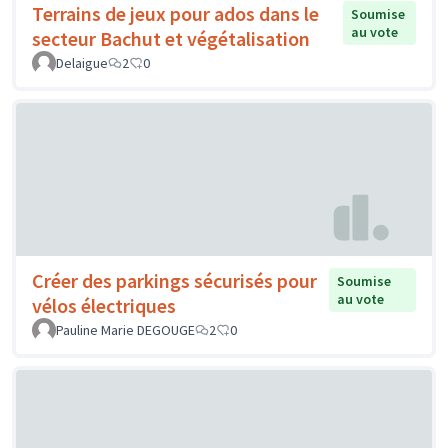
Terrains de jeux pour ados dans le
Soumise
au vote
secteur Bachut et végétalisation
Delaigue
2
0
Créer des parkings sécurisés pour
Soumise
au vote
vélos électriques
Pauline Marie DEGOUGE
2
0