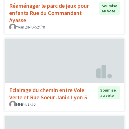
Réaménager le parc de jeux pour
Soumise
au vote
enfants Rue du Commandant
Ayasse
Yvan ZINK
2
0
Eclairage du chemin entre Voie
Soumise
au vote
Verte et Rue Soeur Janin Lyon 5
MFB
2
0