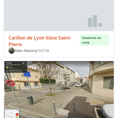
Carillon de Lyon Vaise Saint-
Soumise au
vote
Pierre
Gilles Malatray
1
0