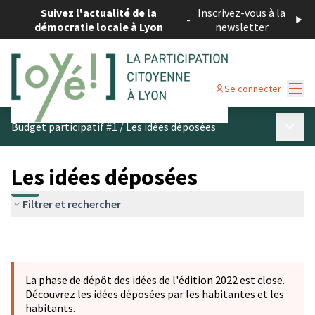
Suivez l'actualité de la
Inscrivez-vous à la
-
démocratie locale à Lyon
newsletter
Menu
Se connecter
Menu p
Budget participatif #1
/
Les idées déposées
Les idées déposées
Filtrer et rechercher
La phase de dépôt des idées de l'édition 2022 est close.
Découvrez les idées déposées par les habitantes et les
habitants.