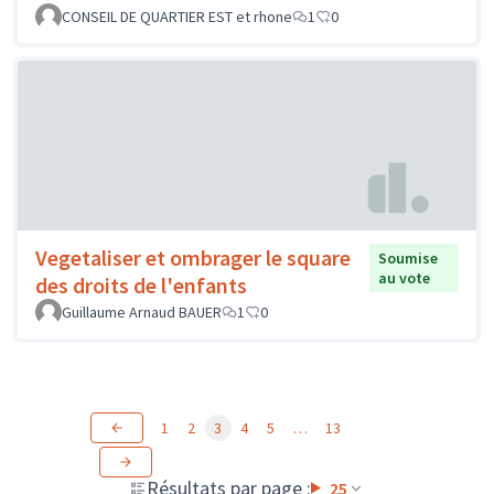
CONSEIL DE QUARTIER EST et rhone
1
0
Vegetaliser et ombrager le square
Soumise
au vote
des droits de l'enfants
Guillaume Arnaud BAUER
1
0
1
2
3
4
5
…
13
Résultats par page :
25