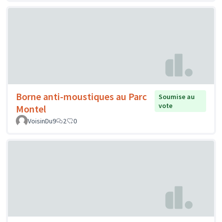
Borne anti-moustiques au Parc
Soumise au
vote
Montel
VoisinDu9
2
0