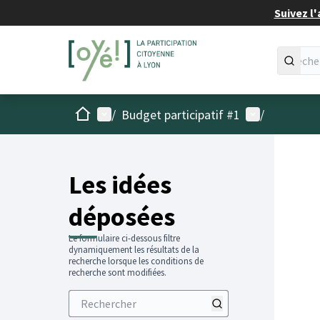
Suivez l'
Accueil
Menu principal
Menu utilisat
/
Budget participatif #1
/
Les idées
déposées
Le formulaire ci-dessous filtre
dynamiquement les résultats de la
recherche lorsque les conditions de
recherche sont modifiées.