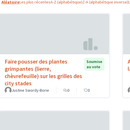
Aléatoire
Les plus récentes
A-Z (alphabétique)
Z-A (alphabétique inverse)
Faire pousser des plantes
Soumise
au vote
grimpantes (lierre,
chèvrefeuille) sur les grilles des
city stades
Justine Swordy-Borie
0
0