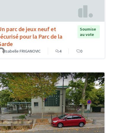
Un parc de jeux neuf et
Soumise
au vote
sécurisé pour la Parc de la
Garde
Isabelle FRIGANOVIC
4
0