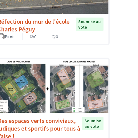
Réfection du mur de l'école
Soumise au
vote
Charles Péguy
Piroit
0
0
Des espaces verts conviviaux,
Soumise
au vote
ludiques et sportifs pour tous à
aise !