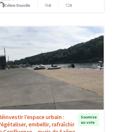
Céline Douville
0
0
Réinvestir l’espace urbain :
Soumise
au vote
égétaliser, embellir, rafraîchir
la Confluence – quais de Saône