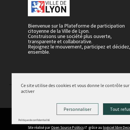
Bienvenue sur la Plateforme de participation
citoyenne de la Ville de Lyon.
Construisons une société plus ouverte,
transparente et collaborative.
Rejoignez le mouvement, participez et décidez
ensemble.
Ce site utilise des cookies et vous donne le contrôle su
activer
Conditions d'utilisation
Paramètres des cookies
Personnaliser
Tout refu
Politique de confidentialité
(Lien externe)
Site réalisé par
Open Source Politics
grâce au
logiciel libre Dec