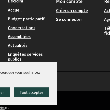
Decidim
Mon compte
Re
Accueil
Créer un compte
Act
Budget participatif
Se connecter
Ag
Concertations
Té
fi
Assemblées
,
Actualités
Enquêtes services
publics
r ceux que vous souhaitez
ser
Tout accepter
idim
.