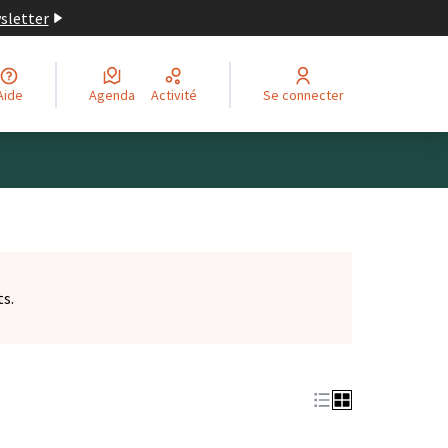
wsletter
Aide
Agenda
Activité
Se connecter
ts.
et)