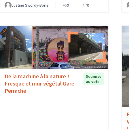
Justine Swordy-Borie
0
0
De la machine à la nature !
Soumise
au vote
Fresque et mur végétal Gare
Perrache
V