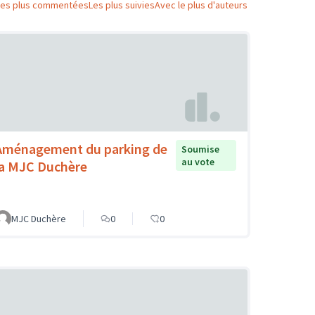
Les plus commentées
Les plus suivies
Avec le plus d'auteurs
Aménagement du parking de
Soumise
au vote
la MJC Duchère
MJC Duchère
0
0