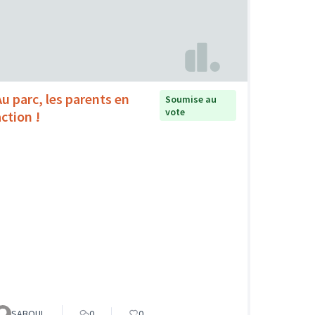
Au parc, les parents en
Soumise au
vote
action !
SABOUL
0
0