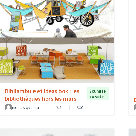
Bibliambule et ideas box : les
Soumise
au vote
bibliothèques hors les murs
nicolas quereuil
1
0