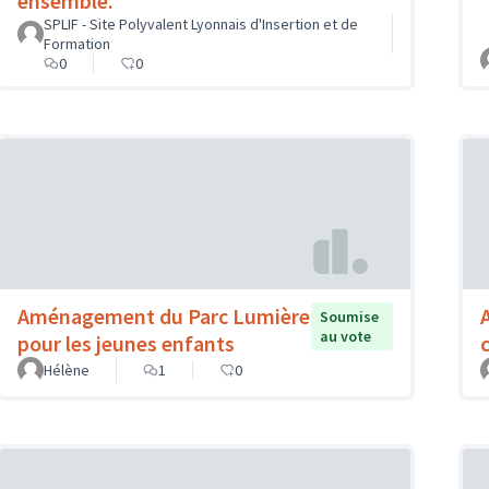
ensemble.
SPLIF - Site Polyvalent Lyonnais d'Insertion et de
Formation
0
0
Aménagement du Parc Lumière
Soumise
au vote
pour les jeunes enfants
Hélène
1
0