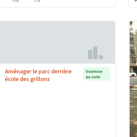
0
0
Aménager le parc derrière
Soumise
au vote
école des grillons