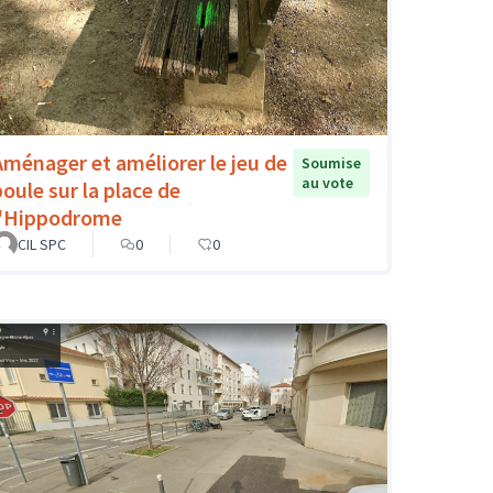
Aménager et améliorer le jeu de
Soumise
au vote
boule sur la place de
l'Hippodrome
CIL SPC
0
0