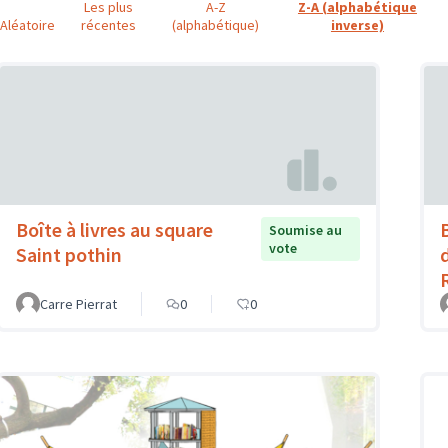
Les plus
A-Z
Z-A (alphabétique
Aléatoire
récentes
(alphabétique)
inverse)
Boîte à livres au square
B
Soumise au
vote
Saint pothin
Carre Pierrat
0
0