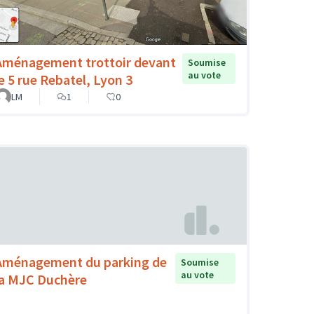
Aménagement trottoir devant
Soumise
au vote
le 5 rue Rebatel, Lyon 3
LM
1
0
Aménagement du parking de
Soumise
au vote
la MJC Duchère