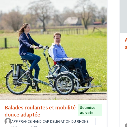
Balades roulantes et mobilité
Soumise
au vote
douce adaptée
APF FRANCE HANDICAP DELEGATION DU RHONE