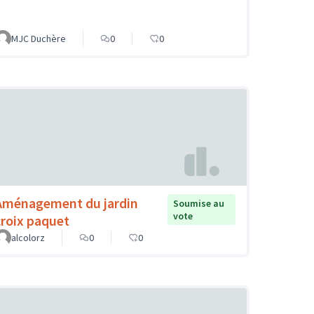
MJC Duchère
0
0
Aménagement du jardin
Soumise au
vote
croix paquet
alcolorz
0
0