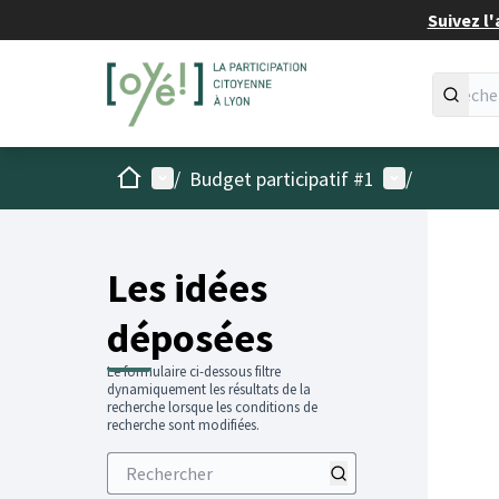
Suivez l'
Accueil
Menu principal
Menu utilisat
/
Budget participatif #1
/
Les idées
déposées
Le formulaire ci-dessous filtre
dynamiquement les résultats de la
recherche lorsque les conditions de
recherche sont modifiées.