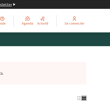
wsletter
Aide
Agenda
Activité
Se connecter
ts.
et)