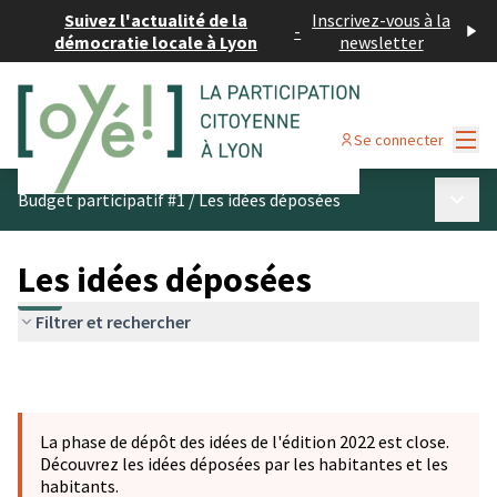
Suivez l'actualité de la
Inscrivez-vous à la
-
démocratie locale à Lyon
newsletter
Menu
Se connecter
Menu p
Budget participatif #1
/
Les idées déposées
Les idées déposées
Filtrer et rechercher
La phase de dépôt des idées de l'édition 2022 est close.
Découvrez les idées déposées par les habitantes et les
habitants.