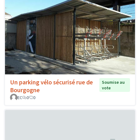
Un parking vélo sécurisé rue de
Soumise au
vote
Bourgogne
EC
0
0