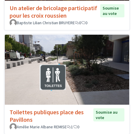
Un atelier de bricolage participatif
Soumise
au vote
pour les croix roussien
Baptiste Lilian Christian BRUYERE
0
0
Toilettes publiques place des
Soumise au
vote
Pavillons
Amélie Marie Albane REMISE
1
0