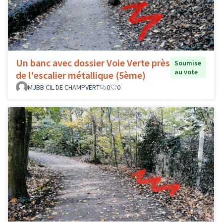
Un banc avec dossier Voie Verte près
Soumise
au vote
de l'escalier métallique (5ème)
MJBB CIL DE CHAMPVERT
0
0