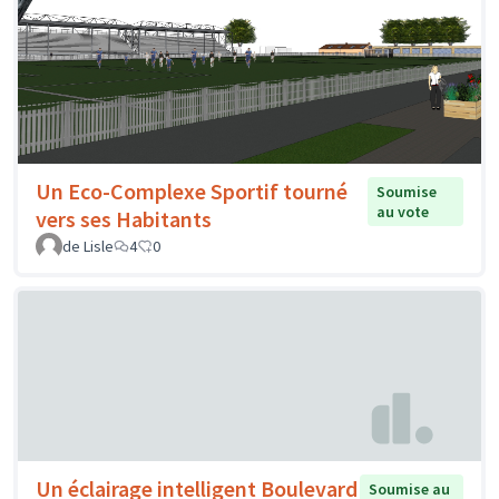
Un Eco-Complexe Sportif tourné
Soumise
au vote
vers ses Habitants
de Lisle
4
0
Un éclairage intelligent Boulevard
Soumise au