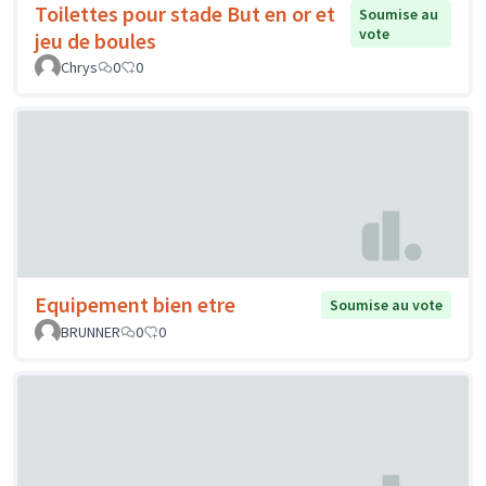
Toilettes pour stade But en or et
Soumise au
vote
jeu de boules
Chrys
0
0
Equipement bien etre
Soumise au vote
BRUNNER
0
0