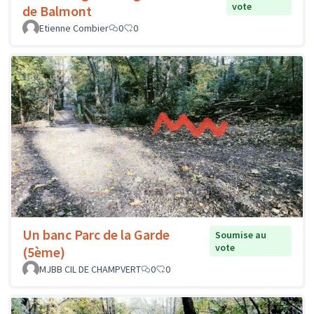
vote
de Balmont
Etienne Combier
0
0
Un banc Parc de la Garde
Soumise au
vote
(5ème)
MJBB CIL DE CHAMPVERT
0
0