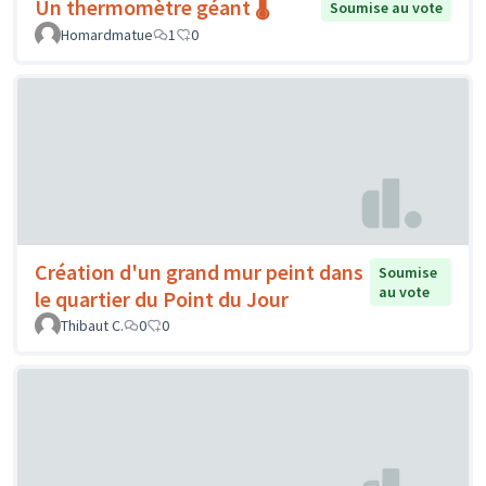
Un thermomètre géant 🌡️
Soumise au vote
Homardmatue
1
0
Création d'un grand mur peint dans
Soumise
au vote
le quartier du Point du Jour
Thibaut C.
0
0