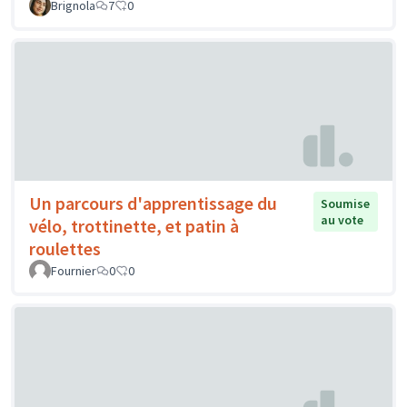
Brignola
7
0
Un parcours d'apprentissage du
Soumise
au vote
vélo, trottinette, et patin à
roulettes
Fournier
0
0