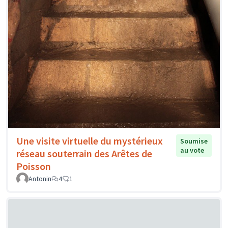
Une visite virtuelle du mystérieux
Soumise
au vote
réseau souterrain des Arêtes de
Poisson
Antonin
4
1