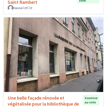
vote
Saint Rambert
Hasna
0
0
Une belle façade rénovée et
Soumise
au vote
végétalisée pour la bibliothèque de