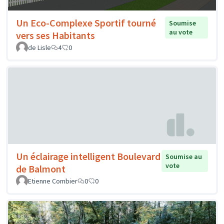
Un Eco-Complexe Sportif tourné
Soumise
au vote
vers ses Habitants
de Lisle
4
0
Un éclairage intelligent Boulevard
Soumise au
vote
de Balmont
Etienne Combier
0
0