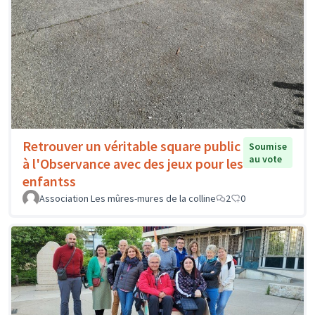
Retrouver un véritable square public
Soumise
au vote
à l'Observance avec des jeux pour les
enfantss
Association Les mûres-mures de la colline
2
0