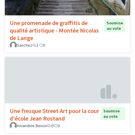
Une promenade de graffitis de
Soumise
au vote
qualité artistique - Montée Nicolas
de Lange
Sanchez
1
0
Une fresque Street Art pour la cour
Soumise
au vote
d'école Jean Rostand
Amandine Benon
0
0