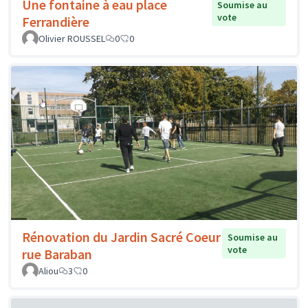
Une fontaine à eau place
Soumise au
vote
Ferrandière
Olivier ROUSSEL
0
0
Rénovation du Jardin Sacré Coeur
Soumise au
vote
rue Baraban
Aliou
3
0