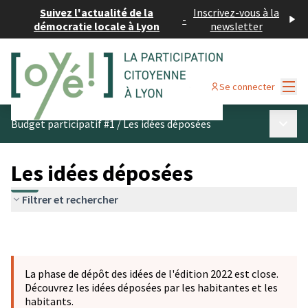
Suivez l'actualité de la
Inscrivez-vous à la
-
démocratie locale à Lyon
newsletter
Menu
Se connecter
Menu p
Budget participatif #1
/
Les idées déposées
Les idées déposées
Filtrer et rechercher
La phase de dépôt des idées de l'édition 2022 est close.
Découvrez les idées déposées par les habitantes et les
habitants.