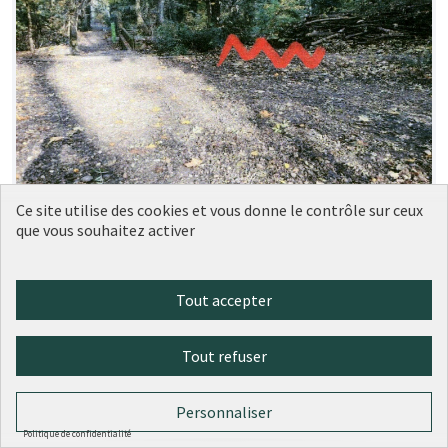
Un banc Parc de la Garde
Soumise au
Ce site utilise des cookies et vous donne le contrôle sur ceux
vote
que vous souhaitez activer
(5ème)
MJBB CIL DE CHAMPVERT
0
0
Tout accepter
Tout refuser
Personnaliser
Politique de confidentialité