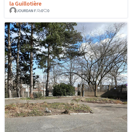
la Guillotière
JOURDAN F.
0
0