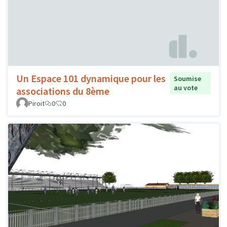
Un Espace 101 dynamique pour les
Soumise
au vote
associations du 8ème
Piroit
0
0