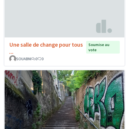
Une salle de change pour tous
Soumise au
vote
...
SOUABNI
0
0