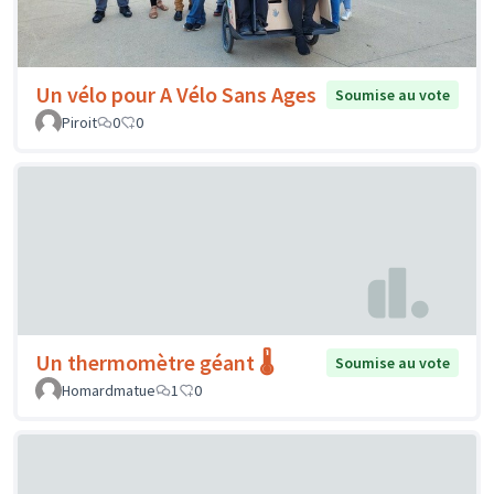
Un vélo pour A Vélo Sans Ages
Soumise au vote
Piroit
0
0
Un thermomètre géant 🌡️
Soumise au vote
Homardmatue
1
0