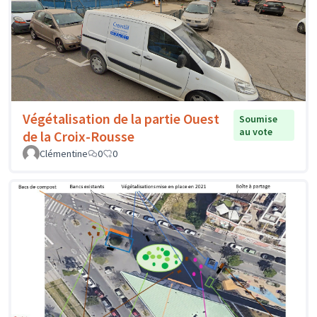
Végétalisation de la partie Ouest
Soumise
au vote
de la Croix-Rousse
Clémentine
0
0