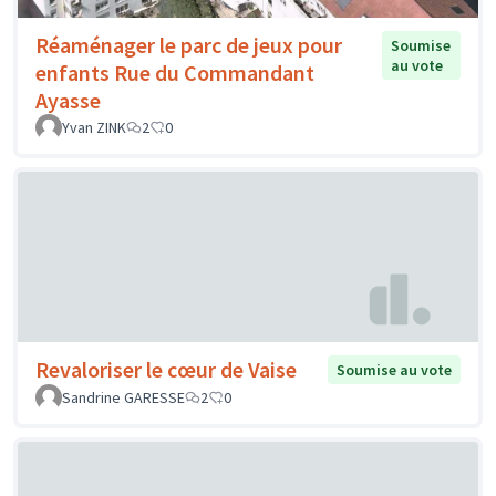
Réaménager le parc de jeux pour
Soumise
au vote
enfants Rue du Commandant
Ayasse
Yvan ZINK
2
0
Revaloriser le cœur de Vaise
Soumise au vote
Sandrine GARESSE
2
0