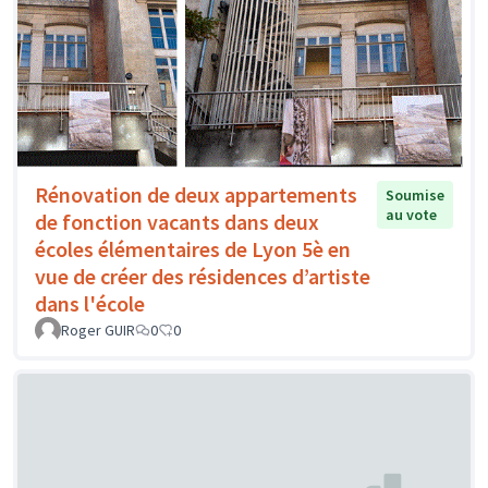
Rénovation de deux appartements
Soumise
au vote
de fonction vacants dans deux
écoles élémentaires de Lyon 5è en
vue de créer des résidences d’artiste
dans l'école
Roger GUIR
0
0