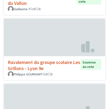
vote
du Vallon
Guillaume T
0
0
Ravalement du groupe scolaire Les
Soumise
au vote
Grillons - Lyon 9e
Philippe GOURHANT
0
0