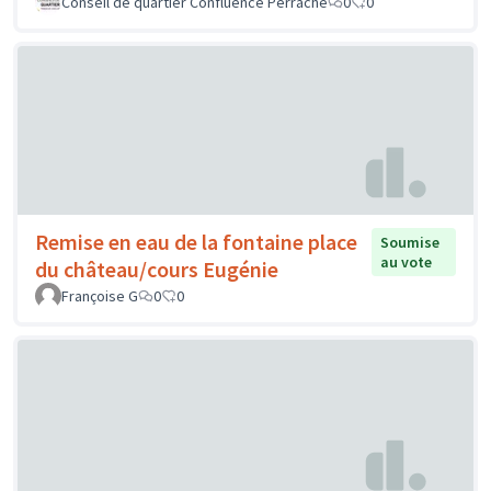
Conseil de quartier Confluence Perrache
0
0
Remise en eau de la fontaine place
Soumise
au vote
du château/cours Eugénie
Françoise G
0
0