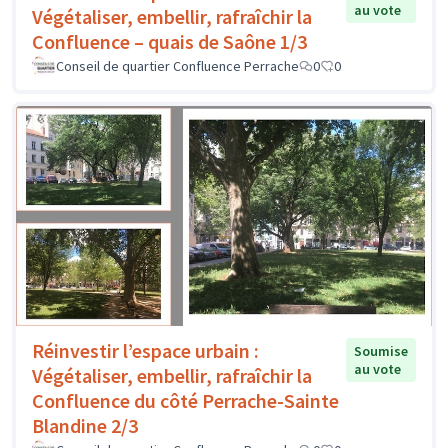
au vote
Végétaliser, embellir, rafraîchir la
Confluence – quais de Saône 1/3
Conseil de quartier Confluence Perrache
0
0
Réinvestir l’espace urbain :
Soumise
au vote
Végétaliser, embellir, rafraîchir la
Confluence du côté Perrache-Sainte
Blandine 2/3