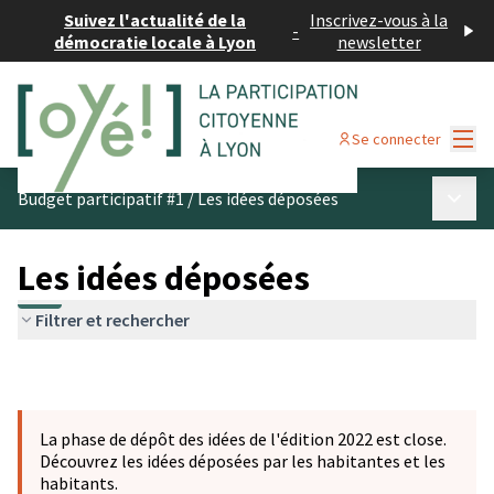
Suivez l'actualité de la
Inscrivez-vous à la
-
démocratie locale à Lyon
newsletter
Menu
Se connecter
Menu p
Budget participatif #1
/
Les idées déposées
Les idées déposées
Filtrer et rechercher
La phase de dépôt des idées de l'édition 2022 est close.
Découvrez les idées déposées par les habitantes et les
habitants.