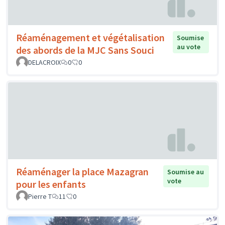
Réaménagement et végétalisation
Soumise
au vote
des abords de la MJC Sans Souci
DELACROIX
0
0
Réaménager la place Mazagran
Soumise au
vote
pour les enfants
Pierre T
11
0