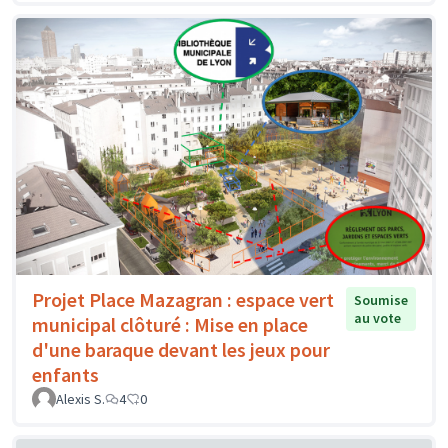
Projet Place Mazagran : espace vert
Soumise
au vote
municipal clôturé : Mise en place
d'une baraque devant les jeux pour
enfants
Alexis S.
4
0