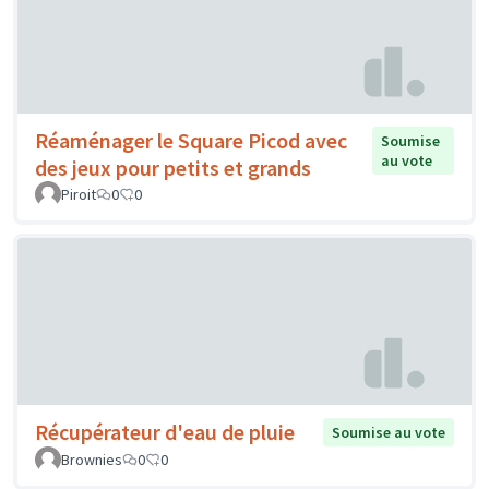
Réaménager le Square Picod avec
Soumise
au vote
des jeux pour petits et grands
Piroit
0
0
Récupérateur d'eau de pluie
Soumise au vote
Brownies
0
0