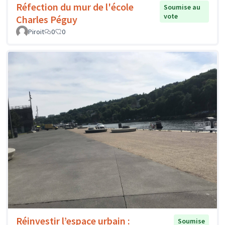
Réfection du mur de l'école
Soumise au
vote
Charles Péguy
Piroit
0
0
Réinvestir l’espace urbain :
Soumise