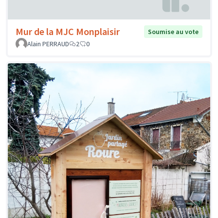
Mur de la MJC Monplaisir
Soumise au vote
Alain PERRAUD
2
0