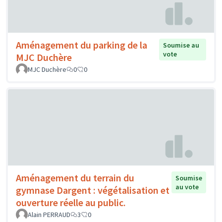
Aménagement du parking de la
Soumise au
vote
MJC Duchère
MJC Duchère
0
0
Aménagement du terrain du
Soumise
au vote
gymnase Dargent : végétalisation et
ouverture réelle au public.
Alain PERRAUD
3
0