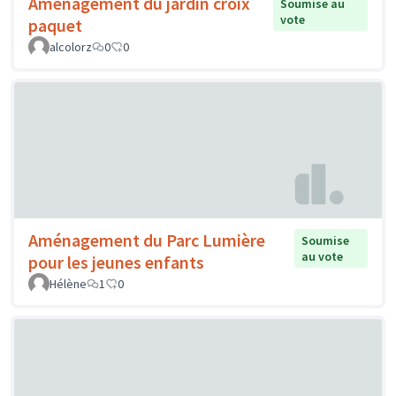
Aménagement du jardin croix
Soumise au
vote
paquet
alcolorz
0
0
Aménagement du Parc Lumière
Soumise
au vote
pour les jeunes enfants
Hélène
1
0