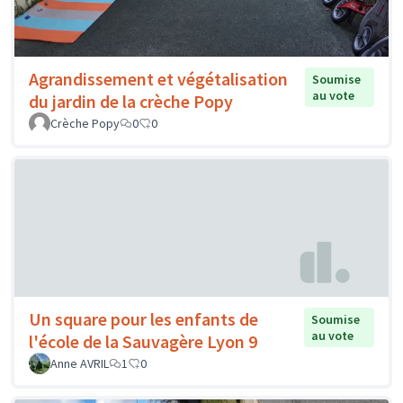
Agrandissement et végétalisation
Soumise
au vote
du jardin de la crèche Popy
Crèche Popy
0
0
Un square pour les enfants de
Soumise
au vote
l'école de la Sauvagère Lyon 9
Anne AVRIL
1
0