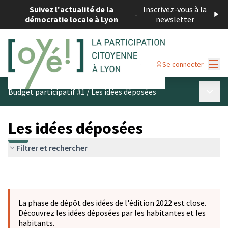
Suivez l'actualité de la
Inscrivez-vous à la
-
démocratie locale à Lyon
newsletter
Menu
Se connecter
Menu p
Budget participatif #1
/
Les idées déposées
Les idées déposées
Filtrer et rechercher
La phase de dépôt des idées de l'édition 2022 est close.
Découvrez les idées déposées par les habitantes et les
habitants.