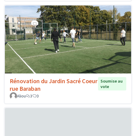
Rénovation du Jardin Sacré Coeur
Soumise au
vote
rue Baraban
Aliou
3
0