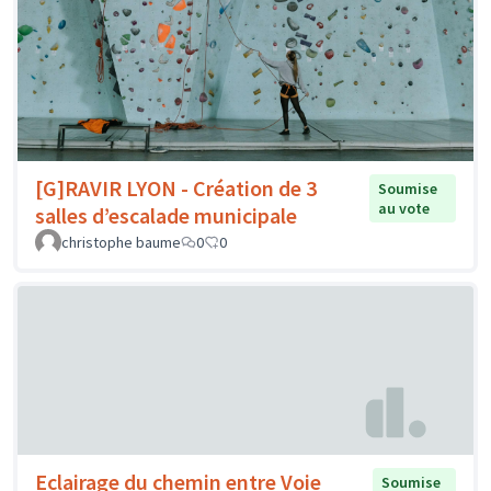
[G]RAVIR LYON - Création de 3
Soumise
au vote
salles d’escalade municipale
christophe baume
0
0
Eclairage du chemin entre Voie
Soumise