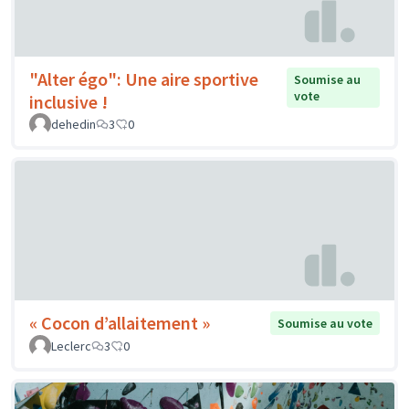
"Alter égo": Une aire sportive
Soumise au
vote
inclusive !
dehedin
3
0
« Cocon d’allaitement »
Soumise au vote
Leclerc
3
0