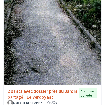
2 bancs avec dossier près du Jardin
Soumise
au vote
partagé "Le Verdoyant"
MJBB CIL DE CHAMPVERT
0
0