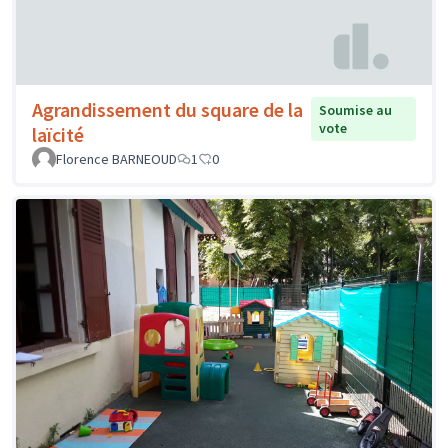
Agrandissement du square de la
Soumise au
vote
laïcité
Florence BARNEOUD
1
0