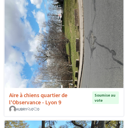
Aire à chiens quartier de
Soumise au
vote
l'Observance - Lyon 9
AUBRY
0
0