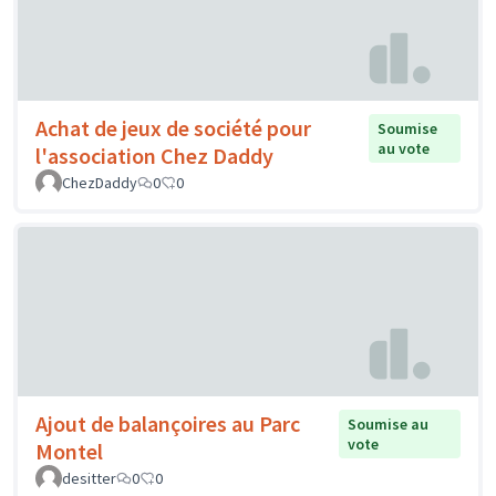
Achat de jeux de société pour
Soumise
au vote
l'association Chez Daddy
ChezDaddy
0
0
Ajout de balançoires au Parc
Soumise au
vote
Montel
desitter
0
0