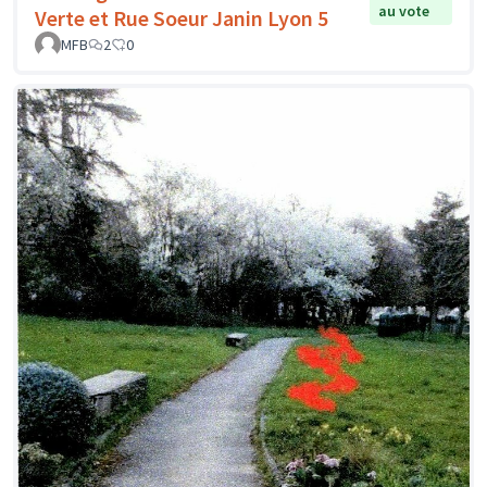
au vote
Verte et Rue Soeur Janin Lyon 5
MFB
2
0