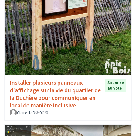
Installer plusieurs panneaux
Soumise
au vote
d'affichage sur la vie du quartier de
la Duchère pour communiquer en
local de manière inclusive
ClairetteD
0
0