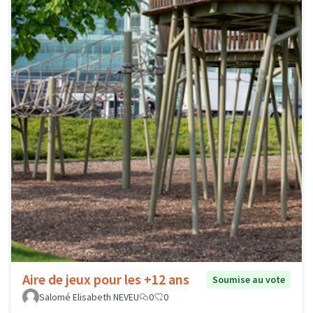
Aire de jeux pour les +12 ans
Soumise au vote
Salomé Elisabeth NEVEU
0
0