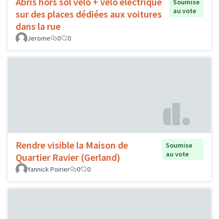
Abris hors sol vélo + vélo électrique
Soumise
au vote
sur des places dédiées aux voitures
dans la rue
Jerome
0
0
Rendre visible la Maison de
Soumise
au vote
Quartier Ravier (Gerland)
Yannick Poirier
0
0