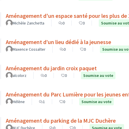
Aménagement d'un espace santé pour les plus de 1
Michèle Zanchetta
0
0
Soumise au vo
Aménagement d’un lieu dédié à la jeunesse
Maxence Cossalter
0
0
Soumise au vo
Aménagement du jardin croix paquet
alcolorz
0
0
Soumise au vote
Aménagement du Parc Lumière pour les jeunes en
Hélène
1
0
Soumise au vote
Aménagement du parking de la MJC Duchère
MJC Duchère
0
0
Soumise au vote