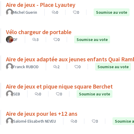
Aire de jeux - Place Lyautey
Michel Guerin
0
0
Soumise au vote
Vélo chargeur de portable
DF
3
0
Soumise au vote
Aire de jeux adaptée aux jeunes enfants Quai Ra
Franck RUBOD
2
0
Soumise au vote
Aire de jeux et pique nique square Berchet
SEB
0
0
Soumise au vote
Aire de jeux pour les +12 ans
Salomé Elisabeth NEVEU
0
0
Soumise a