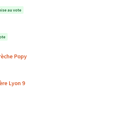
ise au vote
ote
crèche Popy
ère Lyon 9