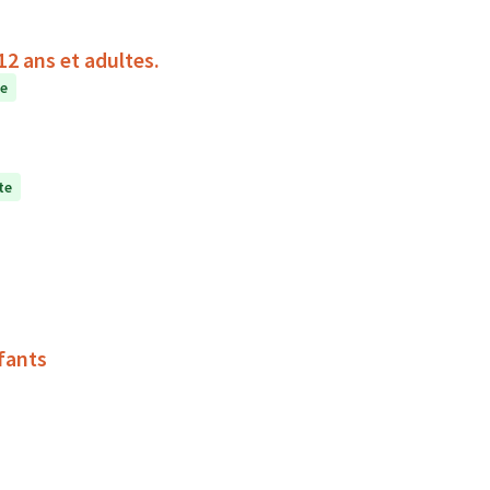
2 ans et adultes.
te
te
fants