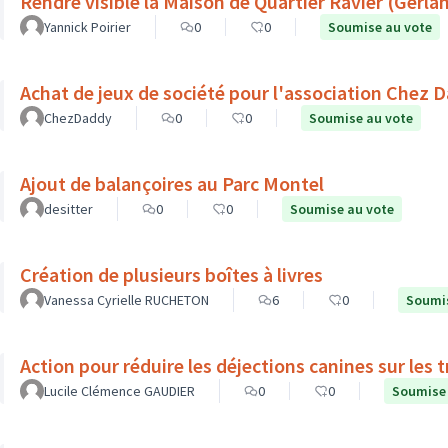
Rendre visible la Maison de Quartier Ravier (Gerla
Yannick Poirier
0
0
Soumise au vote
Achat de jeux de société pour l'association Chez 
ChezDaddy
0
0
Soumise au vote
Ajout de balançoires au Parc Montel
desitter
0
0
Soumise au vote
Création de plusieurs boîtes à livres
Vanessa Cyrielle RUCHETON
6
0
Soumis
Action pour réduire les déjections canines sur les t
Lucile Clémence GAUDIER
0
0
Soumise 