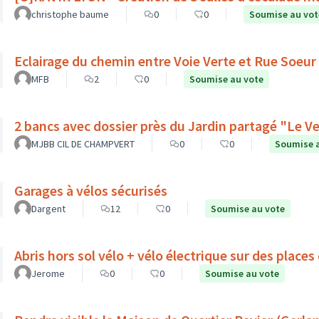
christophe baume
0
0
Soumise au vot
Eclairage du chemin entre Voie Verte et Rue Soeur
MFB
2
0
Soumise au vote
2 bancs avec dossier pr
MJBB CIL DE CHAMPVERT
0
0
Soumise 
Garages à vélos sécurisés
Dargent
12
0
Soumise au vote
Jerome
0
0
Soumise au vote