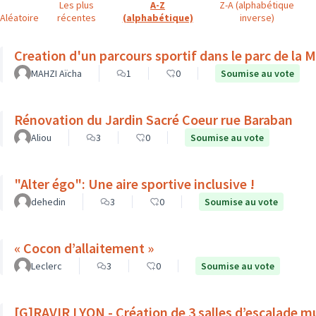
Les plus
A-Z
Z-A (alphabétique
Aléatoire
récentes
(alphabétique)
inverse)
Creation d'un parcours sportif dans le parc de la M
MAHZI Aïcha
1
0
Soumise au vote
Rénovation du Jardin Sacré Coeur rue Baraban
Aliou
3
0
Soumise au vote
"Alter égo": Une aire sportive inclusive !
dehedin
3
0
Soumise au vote
« Cocon d’allaitement »
Leclerc
3
0
Soumise au vote
[G]RAVIR LYON - Création de 3 salles d’escalade m