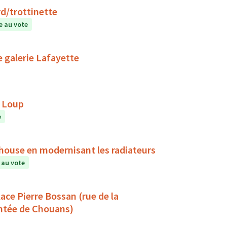
d/trottinette
 au vote
e galerie Lafayette
e Loup
e
house en modernisant les radiateurs
 au vote
ace Pierre Bossan (rue de la
ontée de Chouans)