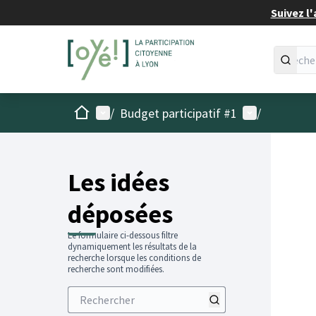
Suivez l'
Accueil
Menu principal
Menu utilisat
/
Budget participatif #1
/
Les idées
déposées
Le formulaire ci-dessous filtre
dynamiquement les résultats de la
recherche lorsque les conditions de
recherche sont modifiées.