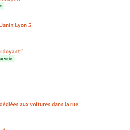
e
 Janin Lyon 5
ès du Jardin partagé "Le Verdoyant"
au vote
Abris hors sol vélo + vélo électrique sur des places dédiées aux voitures dans la rue