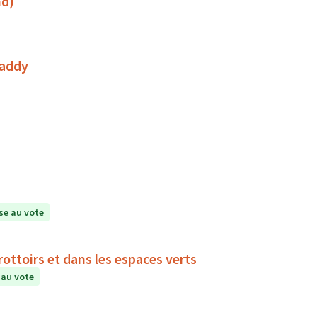
nd)
Daddy
e au vote
rottoirs et dans les espaces verts
au vote