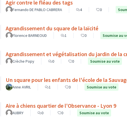
Agir contre le fléau des tags
Fernando DE PABLO CABRERA
4
0
Soum
Agrandissement du square de la laïcité
Florence BARNEOUD
1
0
Soumise au v
Agrandissement et végétalisation du jardin de la 
Crèche Popy
0
0
Soumise au vote
Un square pour les enfants de l'école de la Sauvag
Anne AVRIL
1
0
Soumise au vote
Aire à chiens quartier de l'Observance - Lyon 9
AUBRY
0
0
Soumise au vote