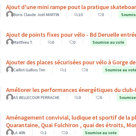
Ajout d'une mini rampe pout la pratique skateboar
Boris Claude Joël MARTIN
10
0
Soumise
Ajout de points fixes pour vélo - Bd Deruelle entré
Matthieu T.
0
0
Soumise au vote
Ajouter des places sécurisées pour vélo à Gorge d
Caillot-Gallois Tim
1
0
Soumise au vot
Améliorer les performances énergétiques du club-
AS BELLECOUR PERRACHE
0
0
Soumise
Aménagement convivial, ludique et sportif de la pl
Quarantaine, Quai Fulchiron , quai des étroits, M
LA 40N
3
0
Soumise au vote