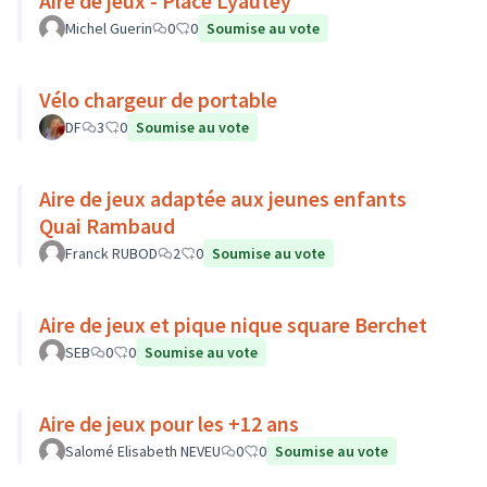
Aire de jeux - Place Lyautey
Michel Guerin
0
0
Soumise au vote
Vélo chargeur de portable
DF
3
0
Soumise au vote
Aire de jeux adaptée aux jeunes enfants
Quai Rambaud
Franck RUBOD
2
0
Soumise au vote
Aire de jeux et pique nique square Berchet
SEB
0
0
Soumise au vote
Aire de jeux pour les +12 ans
Salomé Elisabeth NEVEU
0
0
Soumise au vote