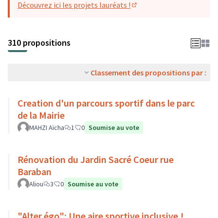
Découvrez ici les projets lauréats !
(S'ouvre dans un nouvel o
310 propositions
Classement des propositions par :
Creation d'un parcours sportif dans le parc
de la Mairie
MAHZI Aïcha
1
0
Soumise au vote
Rénovation du Jardin Sacré Coeur rue
Baraban
Aliou
3
0
Soumise au vote
"Alter égo": Une aire sportive inclusive !