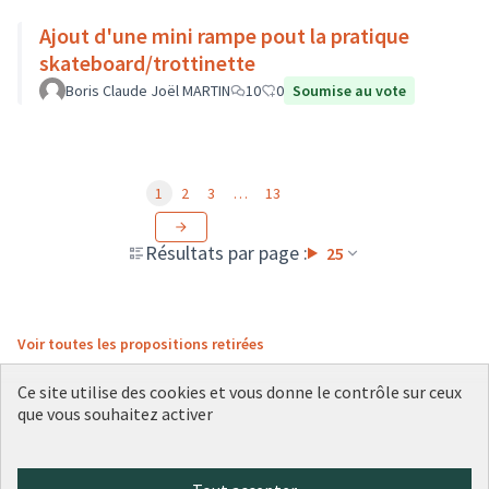
Ajout d'une mini rampe pout la pratique
skateboard/trottinette
Boris Claude Joël MARTIN
10
0
Soumise au vote
1
2
3
…
13
Résultats par page :
25
Voir toutes les propositions retirées
Ce site utilise des cookies et vous donne le contrôle sur ceux
que vous souhaitez activer
Conditions d'utilisation
Paramètres des cookies
Plateforme de participation citoyenne de la Ville de Lyon sur X
Plateforme de participation citoyenne de la Ville de Lyon sur Face
Plateforme de participation citoyenne de la Ville de Lyon sur 
Plateforme de participation citoyenne de la Ville de Lyo
Plateforme de participation citoyenne de la Ville d