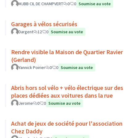
MJBB CIL DE CHAMPVERT
0
0
Soumise au vote
Garages à vélos sécurisés
Dargent
12
0
Soumise au vote
Rendre visible la Maison de Quartier Ravier
(Gerland)
Yannick Poirier
0
0
Soumise au vote
Abris hors sol vélo + vélo électrique sur des
places dédiées aux voitures dans la rue
Jerome
0
0
Soumise au vote
Achat de jeux de société pour l'association
Chez Daddy