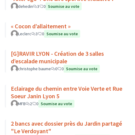
dehedin
3
0
Soumise au vote
« Cocon d’allaitement »
Leclerc
3
0
Soumise au vote
[G]RAVIR LYON - Création de 3 salles
d’escalade municipale
christophe baume
0
0
Soumise au vote
Eclairage du chemin entre Voie Verte et Rue
Soeur Janin Lyon 5
MFB
2
0
Soumise au vote
2 bancs avec dossier près du Jardin partagé
"Le Verdoyant"