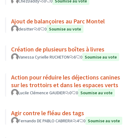
ChezDaddy
0
0
Soumise au vote
Ajout de balançoires au Parc Montel
desitter
0
0
Soumise au vote
Création de plusieurs boîtes à livres
Vanessa Cyrielle RUCHETON
6
0
Soumise au vote
Action pour réduire les déjections canines
sur les trottoirs et dans les espaces verts
Lucile Clémence GAUDIER
0
0
Soumise au vote
Agir contre le fléau des tags
Fernando DE PABLO CABRERA
4
0
Soumise au vote