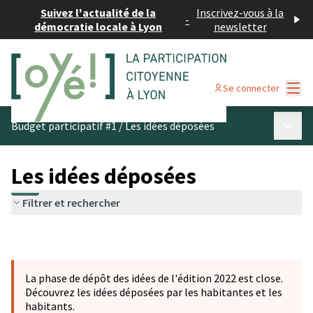
Suivez l'actualité de la
Inscrivez-vous à la
-
démocratie locale à Lyon
newsletter
Menu
Se connecter
Menu p
Budget participatif #1
/
Les idées déposées
Les idées déposées
Filtrer et rechercher
La phase de dépôt des idées de l'édition 2022 est close.
Découvrez les idées déposées par les habitantes et les
habitants.