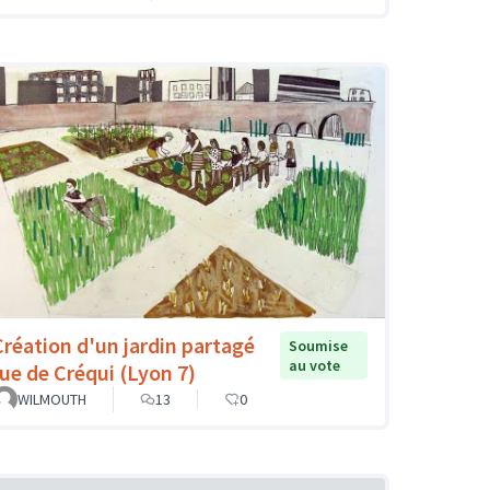
Création d'un jardin partagé
Soumise
au vote
rue de Créqui (Lyon 7)
WILMOUTH
13
0