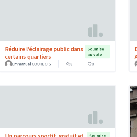
Réduire l’éclairage public dans
Soumise
au vote
certains quartiers
Emmanuel COURBOIS
8
0
Un parcours sportif, gratuit et
Soumise