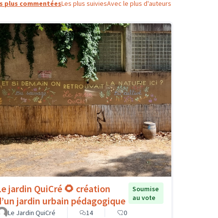
s plus commentées
Les plus suivies
Avec le plus d'auteurs
Le jardin QuiCré 🌻 création
Soumise
au vote
d’un jardin urbain pédagogique
Le Jardin QuiCré
14
0