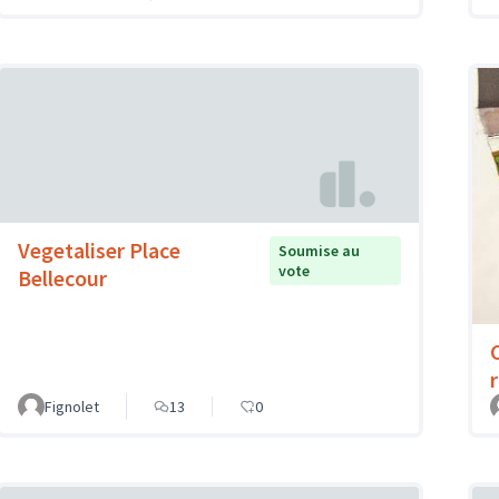
Vegetaliser Place
Soumise au
vote
Bellecour
Fignolet
13
0