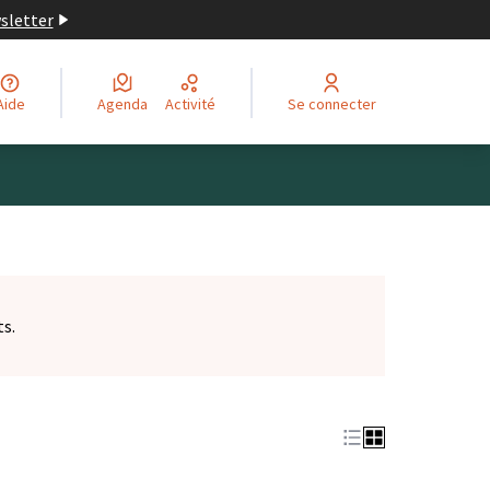
wsletter
Aide
Agenda
Activité
Se connecter
ts.
et)