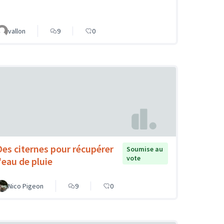
vallon
9
0
Des citernes pour récupérer
Soumise au
vote
l'eau de pluie
Nico Pigeon
9
0