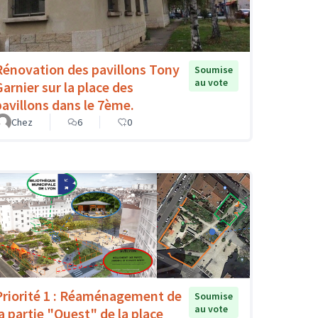
Rénovation des pavillons Tony
Soumise
au vote
Garnier sur la place des
pavillons dans le 7ème.
Chez
6
0
Priorité 1 : Réaménagement de
Soumise
au vote
la partie "Ouest" de la place