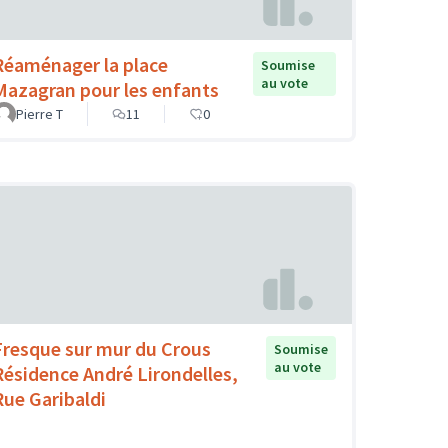
Réaménager la place
Soumise
au vote
Mazagran pour les enfants
Pierre T
11
0
Fresque sur mur du Crous
Soumise
au vote
Résidence André Lirondelles,
Rue Garibaldi