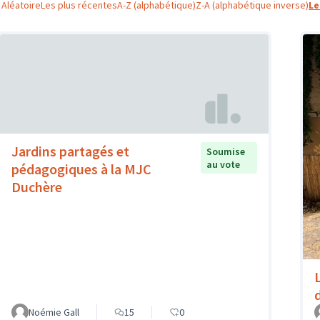
Aléatoire
Les plus récentes
A-Z (alphabétique)
Z-A (alphabétique inverse)
Le
Jardins partagés et
Soumise
au vote
pédagogiques à la MJC
Duchère
Noémie Gall
15
0