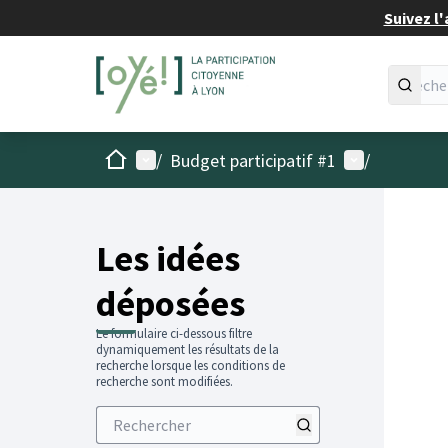
Suivez l'
Accueil
Menu principal
Menu utilisat
/
Budget participatif #1
/
Les idées
déposées
Le formulaire ci-dessous filtre
dynamiquement les résultats de la
recherche lorsque les conditions de
recherche sont modifiées.