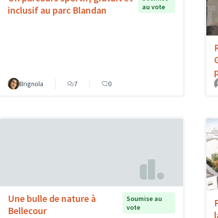
au vote
inclusif au parc Blandan
Brignola
7
0
Une bulle de nature à
Soumise au
vote
Bellecour