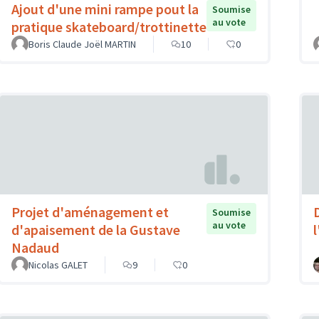
Ajout d'une mini rampe pout la
Soumise
au vote
pratique skateboard/trottinette
Boris Claude Joël MARTIN
10
0
Projet d'aménagement et
Soumise
au vote
d'apaisement de la Gustave
Nadaud
Nicolas GALET
9
0