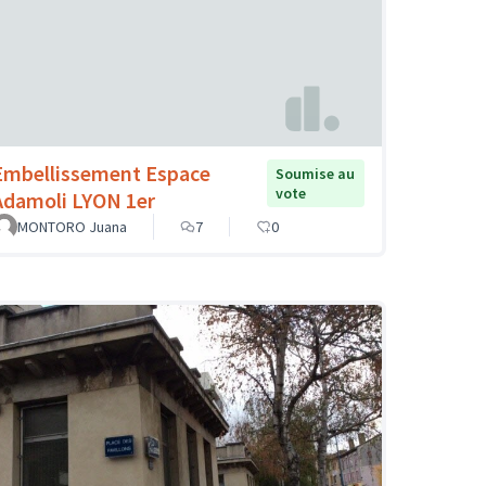
Embellissement Espace
Soumise au
vote
Adamoli LYON 1er
MONTORO Juana
7
0