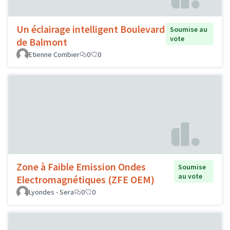
Un éclairage intelligent Boulevard
Soumise au
vote
de Balmont
Etienne Combier
0
0
Zone à Faible Emission Ondes
Soumise
au vote
Electromagnétiques (ZFE OEM)
Lyondes - Sera
0
0