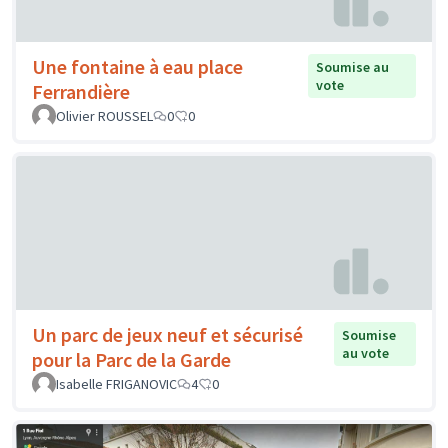
Une fontaine à eau place
Soumise au
vote
Ferrandière
Olivier ROUSSEL
0
0
Un parc de jeux neuf et sécurisé
Soumise
au vote
pour la Parc de la Garde
Isabelle FRIGANOVIC
4
0