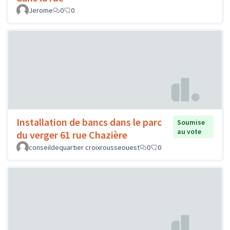
Jerome
0
0
Installation de bancs dans le parc
Soumise
au vote
du verger 61 rue Chazière
conseildequartier croixrousseouest
0
0