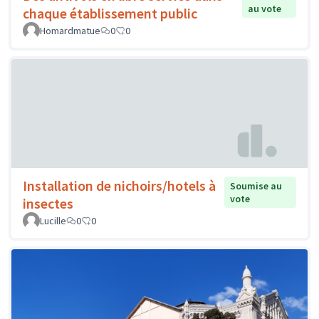
au vote
chaque établissement public
Homardmatue
0
0
Installation de nichoirs/hotels à
Soumise au
vote
insectes
Lucille
0
0