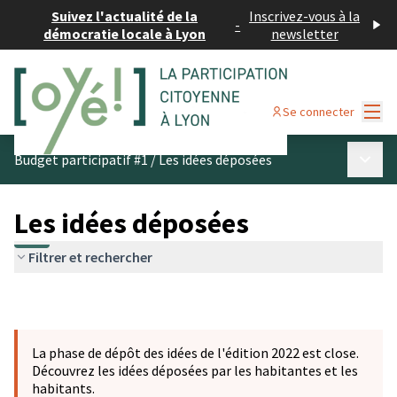
Suivez l'actualité de la
Inscrivez-vous à la
-
démocratie locale à Lyon
newsletter
Menu
Se connecter
Menu p
Budget participatif #1
/
Les idées déposées
Les idées déposées
Filtrer et rechercher
La phase de dépôt des idées de l'édition 2022 est close.
Découvrez les idées déposées par les habitantes et les
habitants.