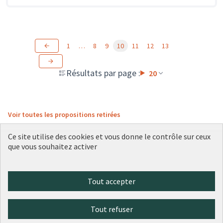
1
…
8
9
10
11
12
13
Résultats par page :
20
Voir toutes les propositions retirées
Ce site utilise des cookies et vous donne le contrôle sur ceux
que vous souhaitez activer
Conditions d'utilisation
Paramètres des cookies
Plateforme de participation citoyenne de la Ville de Lyon sur X
Plateforme de participation citoyenne de la Ville de Lyon sur Face
Plateforme de participation citoyenne de la Ville de Lyon sur 
Plateforme de participation citoyenne de la Ville de Lyo
Plateforme de participation citoyenne de la Ville d
Tout accepter
(Lien externe)
(Lien externe)
(Lien externe)
(Lien externe)
(Lien externe)
Tout refuser