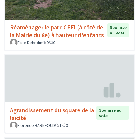
Réaménager le parc CEFI (à côté de
Soumise
au vote
la Mairie du 8e) à hauteur d'enfants
Elise Dehedin
0
0
Agrandissement du square de la
Soumise au
vote
laïcité
Florence BARNEOUD
1
0