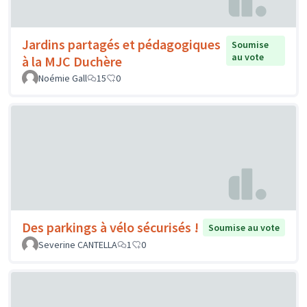
Jardins partagés et pédagogiques
Soumise
au vote
à la MJC Duchère
Noémie Gall
15
0
Des parkings à vélo sécurisés !
Soumise au vote
Severine CANTELLA
1
0