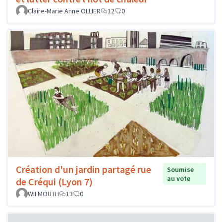
Claire-Marie Anne OLLIER
12
0
Création d'un jardin partagé rue
Soumise
au vote
de Créqui (Lyon 7)
WILMOUTH
13
0