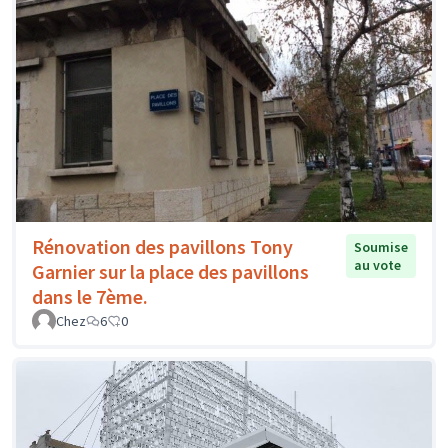
Rénovation des pavillons Tony
Soumise
au vote
Garnier sur la place des pavillons
dans le 7ème.
Chez
6
0