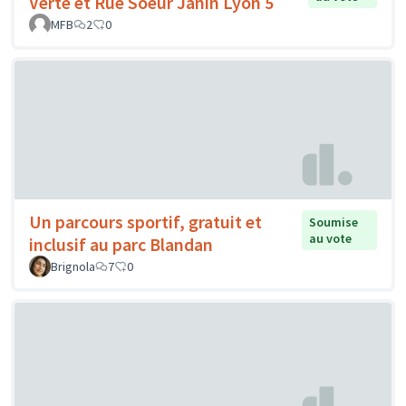
Verte et Rue Soeur Janin Lyon 5
MFB
2
0
Un parcours sportif, gratuit et
Soumise
au vote
inclusif au parc Blandan
Brignola
7
0