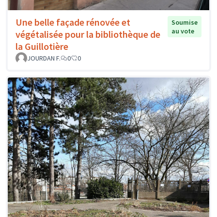
Une belle façade rénovée et
Soumise
au vote
végétalisée pour la bibliothèque de
la Guillotière
JOURDAN F.
0
0