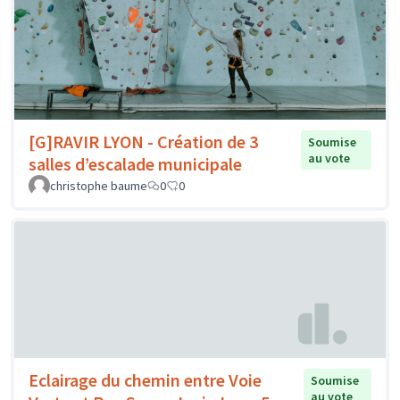
[G]RAVIR LYON - Création de 3
Soumise
au vote
salles d’escalade municipale
christophe baume
0
0
Eclairage du chemin entre Voie
Soumise
au vote