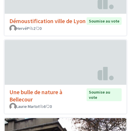
Démoustification ville de Lyon
Soumise au vote
HervéP
2
0
Une bulle de nature à
Soumise au
vote
Bellecour
Laurie Martot
6
0