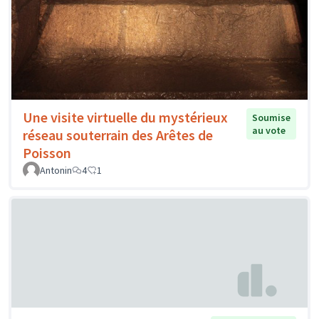
Une visite virtuelle du mystérieux
Soumise
au vote
réseau souterrain des Arêtes de
Poisson
Antonin
4
1