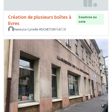
Création de plusieurs boîtes à
Soumise au
vote
livres
Vanessa Cyrielle RUCHETON
6
0