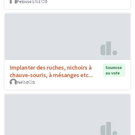
Pelosse L
1
0
Implanter des ruches, nichoirs à
Soumise
au vote
chauve-souris, à mésanges etc...
Yel
0
0