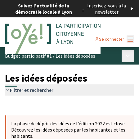
Suivez l'actualité de la
Inscrivez-vous à la
-
démocratie locale à Lyon
newsletter
Menu
Se connecter
Menu p
Budget participatif #1
/
Les idées déposées
Les idées déposées
Filtrer et rechercher
La phase de dépôt des idées de l'édition 2022 est close.
Découvrez les idées déposées par les habitantes et les
habitants.