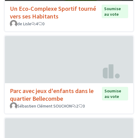
Un Eco-Complexe Sportif tourné
Soumise
au vote
vers ses Habitants
de Lisle
4
0
Parc avec jeux d'enfants dans le
Soumise
au vote
quartier Bellecombe
Sébastien Clément SOUCHON
2
0