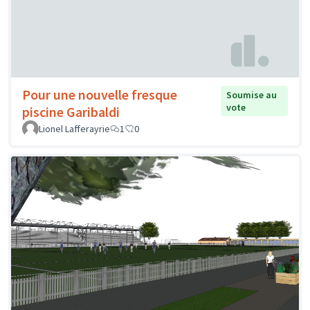
Pour une nouvelle fresque
Soumise au
vote
piscine Garibaldi
Lionel Lafferayrie
1
0