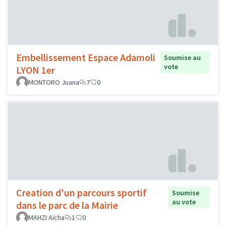
Embellissement Espace Adamoli
Soumise au
vote
LYON 1er
MONTORO Juana
7
0
Creation d'un parcours sportif
Soumise
au vote
dans le parc de la Mairie
MAHZI Aïcha
1
0