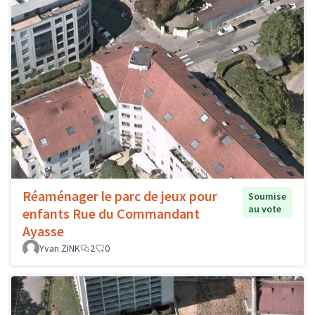
Réaménager le parc de jeux pour
Soumise
au vote
enfants Rue du Commandant
Ayasse
Yvan ZINK
2
0