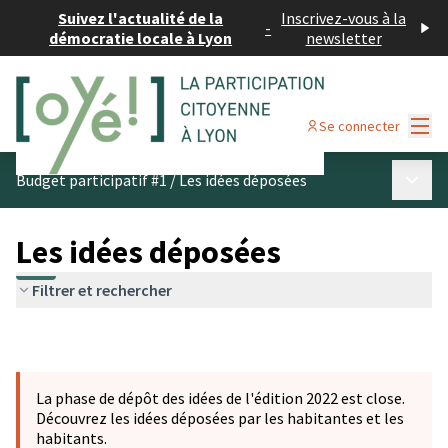
Suivez l'actualité de la
Inscrivez-vous à la
-
démocratie locale à Lyon
newsletter
Menu
Se connecter
Menu p
Budget participatif #1
/
Les idées déposées
Les idées déposées
Filtrer et rechercher
La phase de dépôt des idées de l'édition 2022 est close.
Découvrez les idées déposées par les habitantes et les
habitants.