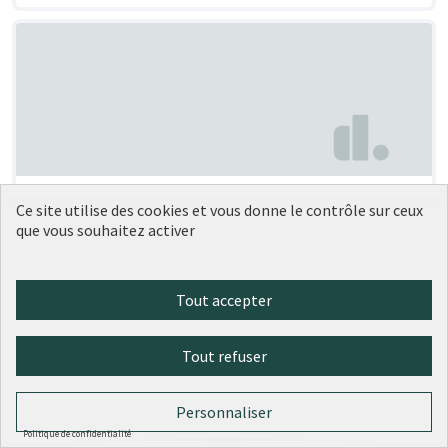
Création d'une piste en revêtement
Soumise
Ce site utilise des cookies et vous donne le contrôle sur ceux
au vote
souple pour les coureurs à pied au
que vous souhaitez activer
Parc de la Tête d'Or
pym71bx
0
0
Tout accepter
Tout refuser
Personnaliser
Politique de confidentialité