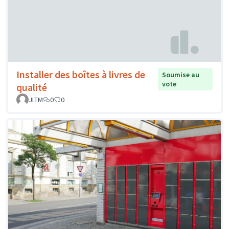
Installer des boîtes à livres de
Soumise au
vote
qualité
JLTM
0
0