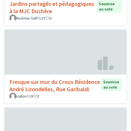
Jardins partagés et pédagogiques
Soumise
au vote
à la MJC Duchère
Noémie Gall
15
0
Fresque sur mur du Crous Résidence
Soumise
au vote
André Lirondelles, Rue Garibaldi
vallon
9
0