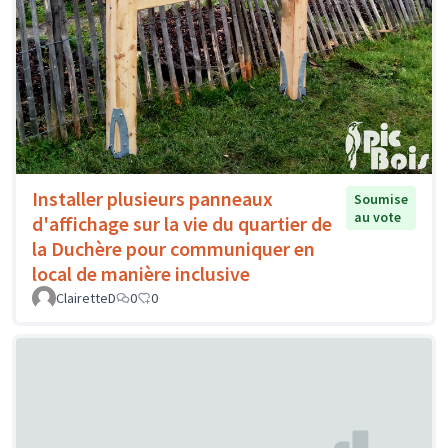
Installer plusieurs panneaux
Soumise
au vote
d'affichage sur la vie du quartier de
la Duchère pour communiquer en
local de manière inclusive
ClairetteD
0
0