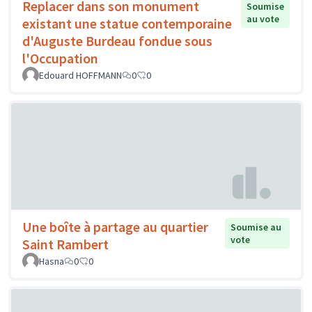
Replacer dans son monument
Soumise
au vote
existant une statue contemporaine
d'Auguste Burdeau fondue sous
l'Occupation
Edouard HOFFMANN
0
0
Une boîte à partage au quartier
Soumise au
vote
Saint Rambert
Hasna
0
0