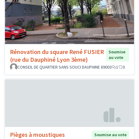
Rénovation du square René FUSIER
Soumise
au vote
(rue du Dauphiné Lyon 3ème)
CONSEIL DE QUARTIER SANS SOUCI DAUPHINE 69003
1
0
Pièges à moustiques
Soumise au vote