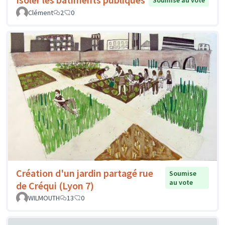
Clément
2
0
Création d'un jardin partagé rue
Soumise
au vote
de Créqui (Lyon 7)
WILMOUTH
13
0