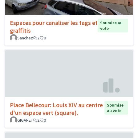
Espaces pour canaliser les tags et
Soumise au
vote
graffitis
Sanchez
2
0
Place Bellecour: Louis XIV au centre
Soumise
au vote
d'un espace vert (square).
GIGARET
2
0