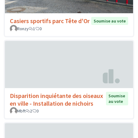
Casiers sportifs parc Tête d'Or
Soumise au vote
Ronzy
1
0
Disparition inquiétante des oiseaux
Soumise
au vote
en ville - Installation de nichoirs
Mbft
2
0