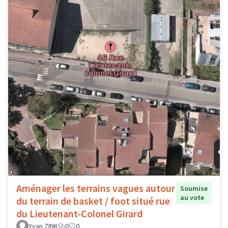
Aménager les terrains vagues autour
Soumise
au vote
du terrain de basket / foot situé rue
du Lieutenant-Colonel Girard
Yvan ZINK
0
0