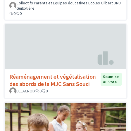
Collectifs Parents et Equipes éducatives Ecoles Gilbert DRU
Guillotière
0
0
Réaménagement et végétalisation
Soumise
au vote
des abords de la MJC Sans Souci
DELACROIX
0
0