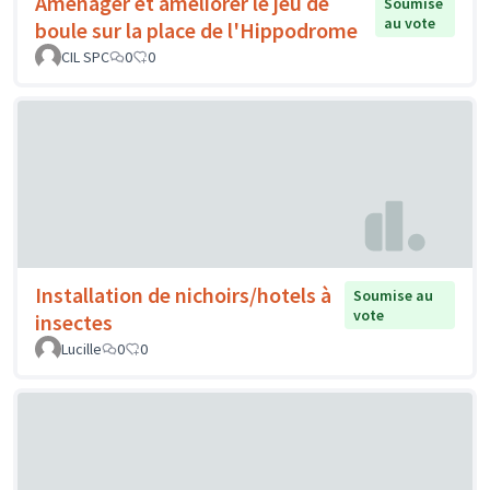
Aménager et améliorer le jeu de
Soumise
au vote
boule sur la place de l'Hippodrome
CIL SPC
0
0
Installation de nichoirs/hotels à
Soumise au
vote
insectes
Lucille
0
0