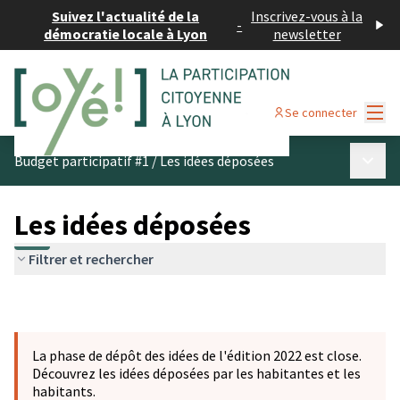
Suivez l'actualité de la
Inscrivez-vous à la
-
démocratie locale à Lyon
newsletter
Menu
Se connecter
Menu p
Budget participatif #1
/
Les idées déposées
Les idées déposées
Filtrer et rechercher
La phase de dépôt des idées de l'édition 2022 est close.
Découvrez les idées déposées par les habitantes et les
habitants.