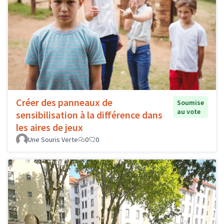
Créer des panneaux de
Soumise
au vote
sensibilisation à la différence dans
les aires de jeux
Une Souris Verte
0
0