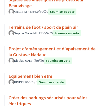
Beauvisage
GILLES-DI PIERNO
0
0
Soumise au vote
Terrains de foot / sport de plein air
Sophie Marie MILLET
0
0
Soumise au vote
Projet d'aménagement et d'apaisement de
la Gustave Nadaud
Nicolas GALET
9
0
Soumise au vote
Equipement bien etre
BRUNNER
0
0
Soumise au vote
Créer des parkings sécurisés pour vélos
électriques