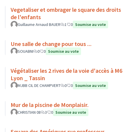
Vegetaliser et ombrager le square des droits
de l'enfants
Guillaume Arnaud BAUER
1
0
Soumise au vote
Une salle de change pour tous ...
SOUABNI
0
0
Soumise au vote
Végétaliser les 2 rives de la voie d'accès à M6
Lyon _ Tassin
MJBB CIL DE CHAMPVERT
0
0
Soumise au vote
Mur de la piscine de Monplaisir.
CHRISTIAN 08
3
0
Soumise au vote
Square des Amériques rue professeur