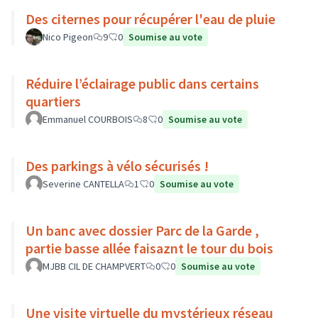
Des citernes pour récupérer l'eau de pluie
Nico Pigeon
9
0
Soumise au vote
Réduire l’éclairage public dans certains
quartiers
Emmanuel COURBOIS
8
0
Soumise au vote
Des parkings à vélo sécurisés !
Severine CANTELLA
1
0
Soumise au vote
Un banc avec dossier Parc de la Garde ,
partie basse allée faisaznt le tour du bois
MJBB CIL DE CHAMPVERT
0
0
Soumise au vote
Une visite virtuelle du mystérieux réseau