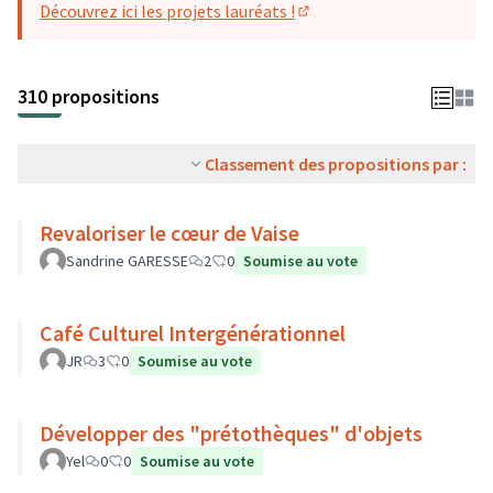
Découvrez ici les projets lauréats !
(S'ouvre dans un nouvel o
310 propositions
Classement des propositions par :
Revaloriser le cœur de Vaise
Sandrine GARESSE
2
0
Soumise au vote
Café Culturel Intergénérationnel
JR
3
0
Soumise au vote
Développer des "prétothèques" d'objets
Yel
0
0
Soumise au vote