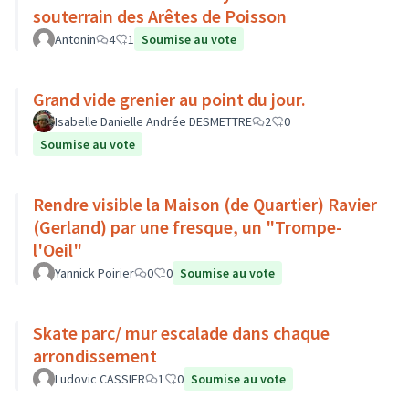
souterrain des Arêtes de Poisson
Antonin
4
1
Soumise au vote
Grand vide grenier au point du jour.
Isabelle Danielle Andrée DESMETTRE
2
0
Soumise au vote
Rendre visible la Maison (de Quartier) Ravier
(Gerland) par une fresque, un "Trompe-
l'Oeil"
Yannick Poirier
0
0
Soumise au vote
Skate parc/ mur escalade dans chaque
arrondissement
Ludovic CASSIER
1
0
Soumise au vote