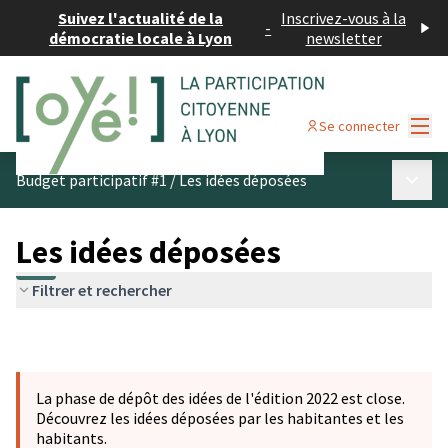
Suivez l'actualité de la
Inscrivez-vous à la
-
démocratie locale à Lyon
newsletter
Menu
Se connecter
Menu p
Budget participatif #1
/
Les idées déposées
Les idées déposées
Filtrer et rechercher
La phase de dépôt des idées de l'édition 2022 est close.
Découvrez les idées déposées par les habitantes et les
habitants.