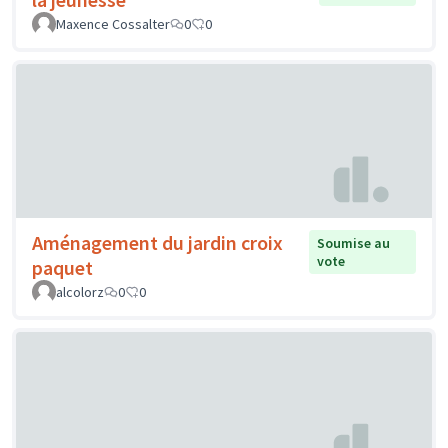
Maxence Cossalter
0
0
Aménagement du jardin croix
Soumise au
vote
paquet
alcolorz
0
0