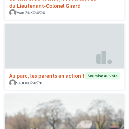
du Lieutenant-Colonel Girard
Yvan ZINK
0
0
Au parc, les parents en action !
Soumise au vote
SABOUL
0
0