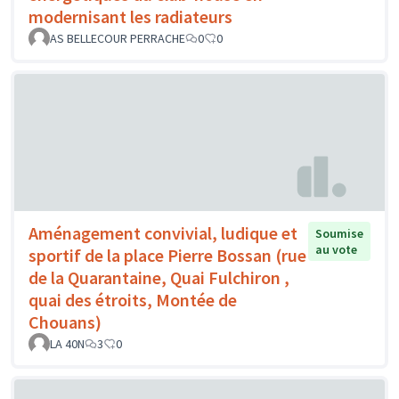
modernisant les radiateurs
AS BELLECOUR PERRACHE
0
0
Aménagement convivial, ludique et
Soumise
au vote
sportif de la place Pierre Bossan (rue
de la Quarantaine, Quai Fulchiron ,
quai des étroits, Montée de
Chouans)
LA 40N
3
0