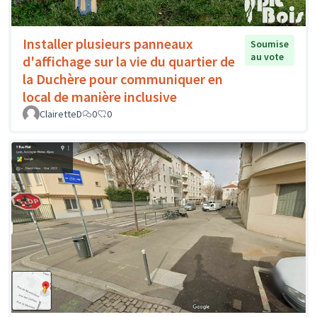
Installer plusieurs panneaux
Soumise
au vote
d'affichage sur la vie du quartier de
la Duchère pour communiquer en
local de manière inclusive
ClairetteD
0
0