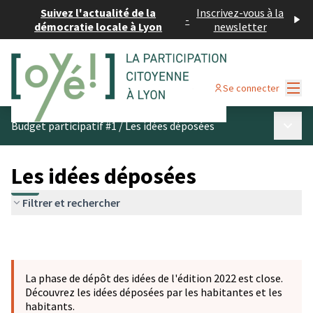
Suivez l'actualité de la
Inscrivez-vous à la
-
démocratie locale à Lyon
newsletter
Menu
Se connecter
Menu p
Budget participatif #1
/
Les idées déposées
Les idées déposées
Filtrer et rechercher
La phase de dépôt des idées de l'édition 2022 est close.
Découvrez les idées déposées par les habitantes et les
habitants.