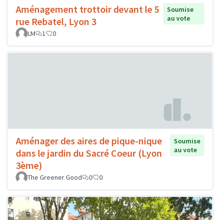
Aménagement trottoir devant le 5
Soumise
au vote
rue Rebatel, Lyon 3
LM
1
0
Aménager des aires de pique-nique
Soumise
au vote
dans le jardin du Sacré Coeur (Lyon
3ème)
The Greener Good
0
0