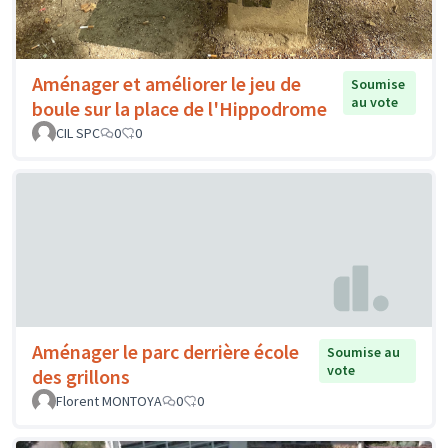
Aménager et améliorer le jeu de
Soumise
au vote
boule sur la place de l'Hippodrome
CIL SPC
0
0
Aménager le parc derrière école
Soumise au
vote
des grillons
Florent MONTOYA
0
0