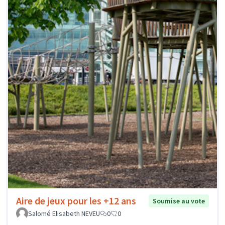
Aire de jeux pour les +12 ans
Soumise au vote
Salomé Elisabeth NEVEU
0
0