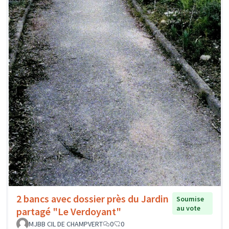
2 bancs avec dossier près du Jardin
Soumise
au vote
partagé "Le Verdoyant"
MJBB CIL DE CHAMPVERT
0
0