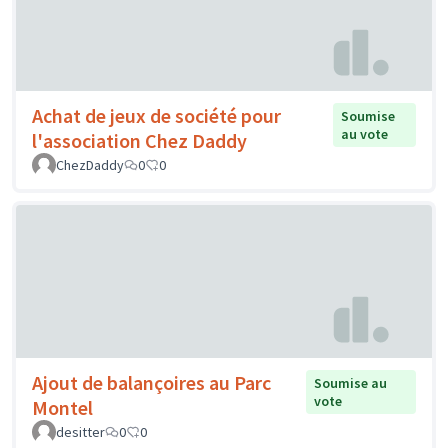
Achat de jeux de société pour
Soumise
au vote
l'association Chez Daddy
ChezDaddy
0
0
Ajout de balançoires au Parc
Soumise au
vote
Montel
desitter
0
0