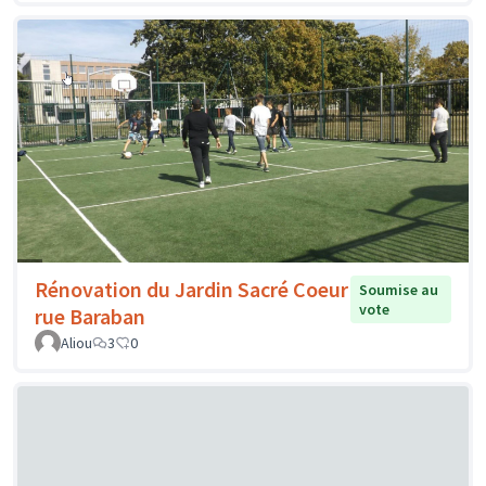
Rénovation du Jardin Sacré Coeur
Soumise au
vote
rue Baraban
Aliou
3
0