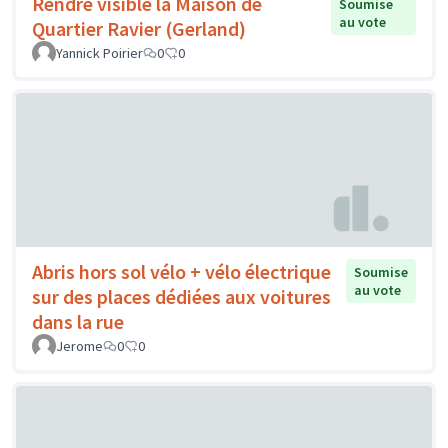
Rendre visible la Maison de
Soumise
au vote
Quartier Ravier (Gerland)
Yannick Poirier
0
0
Abris hors sol vélo + vélo électrique
Soumise
au vote
sur des places dédiées aux voitures
dans la rue
Jerome
0
0