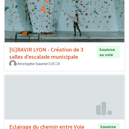
[G]RAVIR LYON - Création de 3
Soumise
au vote
salles d’escalade municipale
christophe baume
0
0
Eclairage du chemin entre Voie
Soumise