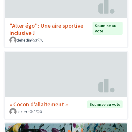
"Alter égo": Une aire sportive
Soumise au
vote
inclusive !
dehedin
3
0
« Cocon d’allaitement »
Soumise au vote
Leclerc
3
0