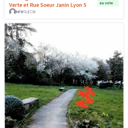
au vote
Verte et Rue Soeur Janin Lyon 5
MFB
2
0