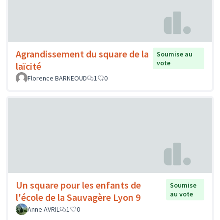
Agrandissement du square de la
Soumise au
vote
laïcité
Florence BARNEOUD
1
0
Un square pour les enfants de
Soumise
au vote
l'école de la Sauvagère Lyon 9
Anne AVRIL
1
0