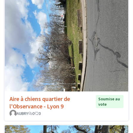
Aire à chiens quartier de
Soumise au
vote
l'Observance - Lyon 9
AUBRY
0
0