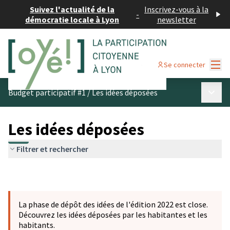
Suivez l'actualité de la
Inscrivez-vous à la
-
démocratie locale à Lyon
newsletter
Menu
Se connecter
Menu p
Budget participatif #1
/
Les idées déposées
Les idées déposées
Filtrer et rechercher
La phase de dépôt des idées de l'édition 2022 est close.
Découvrez les idées déposées par les habitantes et les
habitants.