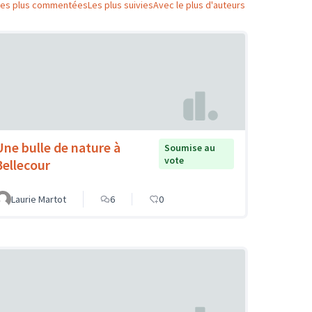
Les plus commentées
Les plus suivies
Avec le plus d'auteurs
Une bulle de nature à
Soumise au
vote
Bellecour
Laurie Martot
6
0