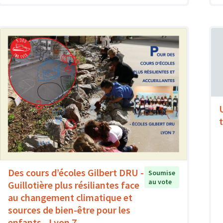
t
Des cours d’écoles Gilbert DRU -
Soumise
au vote
Guillotière plus résiliantes face
au changement climatique et
sources de bien-être pour les
enfants - Lyon 7