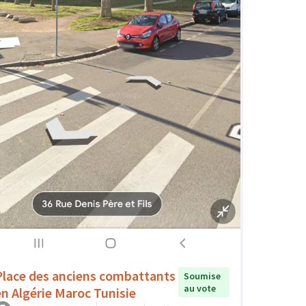
Place des anciens combattants
Soumise
au vote
en Algérie Maroc Tunisie