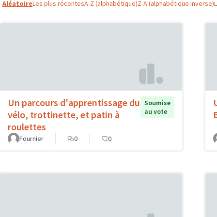
Aléatoire
Les plus récentes
A-Z (alphabétique)
Z-A (alphabétique inverse)
Un parcours d'apprentissage du
Soumise
au vote
vélo, trottinette, et patin à
roulettes
Fournier
0
0