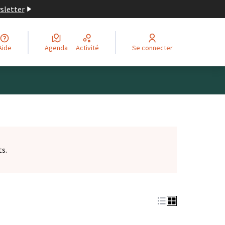
wsletter
Aide
Agenda
Activité
Se connecter
ts.
et)