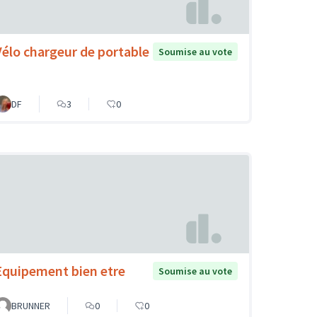
Vélo chargeur de portable
Soumise au vote
DF
3
0
Equipement bien etre
Soumise au vote
BRUNNER
0
0