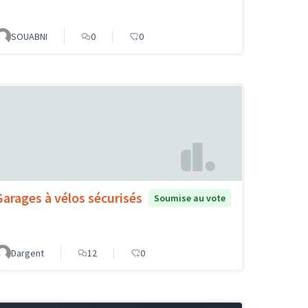
SOUABNI
0
0
Garages à vélos sécurisés
Soumise au vote
Dargent
12
0