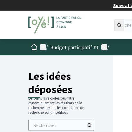
Suivez l'
Accueil
Menu principal
Menu utilisat
/
Budget participatif #1
/
Les idées
déposées
Le formulaire ci-dessous filtre
dynamiquement les résultats de la
recherche lorsque les conditions de
recherche sont modifiées.