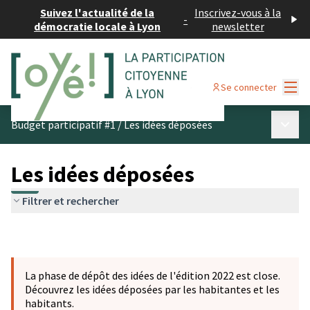
Suivez l'actualité de la
Inscrivez-vous à la
-
démocratie locale à Lyon
newsletter
Menu
Se connecter
Menu p
Budget participatif #1
/
Les idées déposées
Les idées déposées
Filtrer et rechercher
La phase de dépôt des idées de l'édition 2022 est close.
Découvrez les idées déposées par les habitantes et les
habitants.