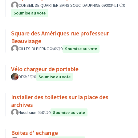
CONSEIL DE QUARTIER SANS SOUCI DAUPHINE 69003
1
0
Soumise au vote
Square des Amériques rue professeur
Beauvisage
GILLES-DI PIERNO
0
0
Soumise au vote
Vélo chargeur de portable
DF
3
0
Soumise au vote
Installer des toilettes sur la place des
archives
Nussbaum
0
0
Soumise au vote
Boites d' echange