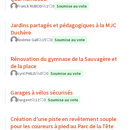
Franck RUBOD
2
0
Soumise au vote
Jardins partagés et pédagogiques à la MJC
Duchère
Noémie Gall
15
0
Soumise au vote
Rénovation du gymnase de la Sauvagère et
de la place
cyril PHILIS
0
0
Soumise au vote
Garages à vélos sécurisés
Dargent
12
0
Soumise au vote
Création d'une piste en revêtement souple
pour les coureurs à pied au Parc de la Tête