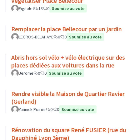
Vegetaliser Place Bellecour
Fignolet
13
0
Soumise au vote
Remplacer la place Bellecour par un jardin
LEGROS-DELAHAYE
0
0
Soumise au vote
Abris hors sol vélo + vélo électrique sur des
places dédiées aux voitures dans la rue
Jerome
0
0
Soumise au vote
Rendre visible la Maison de Quartier Ravier
(Gerland)
Yannick Poirier
0
0
Soumise au vote
Rénovation du square René FUSIER (rue du
Dauphiné Lyon 3ème)