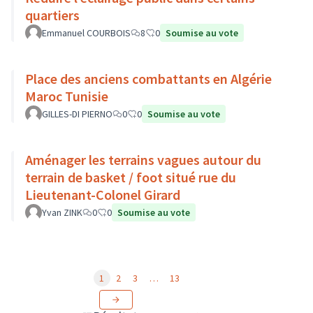
quartiers
Emmanuel COURBOIS
8
0
Soumise au vote
Place des anciens combattants en Algérie
Maroc Tunisie
GILLES-DI PIERNO
0
0
Soumise au vote
Aménager les terrains vagues autour du
terrain de basket / foot situé rue du
Lieutenant-Colonel Girard
Yvan ZINK
0
0
Soumise au vote
1
2
3
…
13