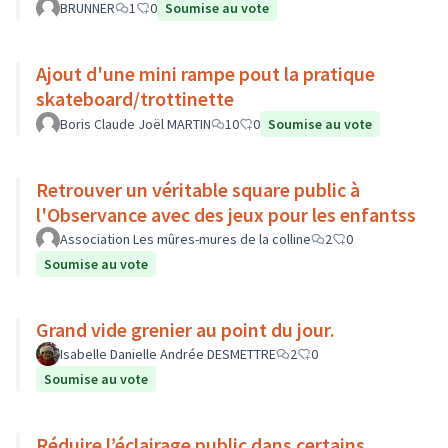
BRUNNER
1
0
Soumise au vote
Ajout d'une mini rampe pout la pratique
skateboard/trottinette
Boris Claude Joël MARTIN
10
0
Soumise au vote
Retrouver un véritable square public à
l'Observance avec des jeux pour les enfantss
Association Les mûres-mures de la colline
2
0
Soumise au vote
Grand vide grenier au point du jour.
Isabelle Danielle Andrée DESMETTRE
2
0
Soumise au vote
Réduire l’éclairage public dans certains