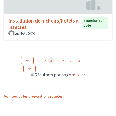
Installation de nichoirs/hotels à
Soumise au
vote
insectes
Lucille
0
0
1
2
3
4
5
…
13
Résultats par page :
25
Voir toutes les propositions retirées