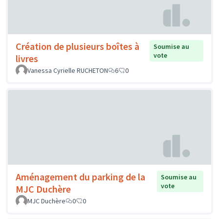
Création de plusieurs boîtes à
Soumise au
vote
livres
Vanessa Cyrielle RUCHETON
6
0
Aménagement du parking de la
Soumise au
vote
MJC Duchère
MJC Duchère
0
0