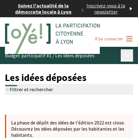
Suivez l'actualité de la
Inscrivez-vous à la
-
démocratie locale à Lyon
newsletter
Menu
Se connecter
Menu p
Budget participatif #1
/
Les idées déposées
Les idées déposées
Filtrer et rechercher
La phase de dépôt des idées de l'édition 2022 est close.
Découvrez les idées déposées par les habitantes et les
habitants.