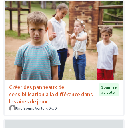
Créer des panneaux de
Soumise
au vote
sensibilisation à la différence dans
les aires de jeux
Une Souris Verte
0
0