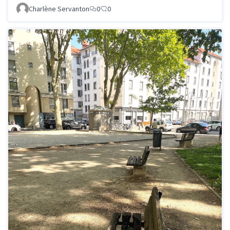
Charlène Servanton
0
0