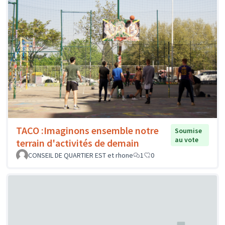
TACO :Imaginons ensemble notre
Soumise
au vote
terrain d'activités de demain
CONSEIL DE QUARTIER EST et rhone
1
0