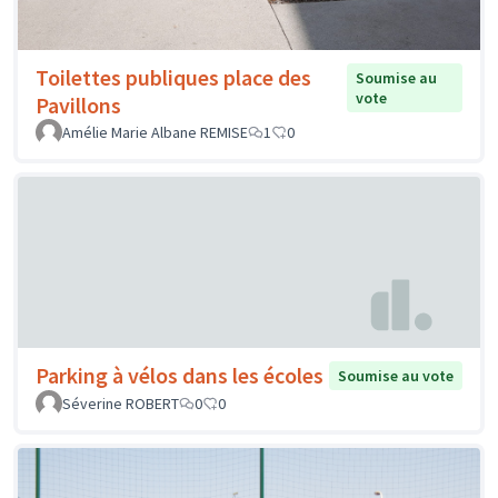
Toilettes publiques place des
Soumise au
vote
Pavillons
Amélie Marie Albane REMISE
1
0
Parking à vélos dans les écoles
Soumise au vote
Séverine ROBERT
0
0