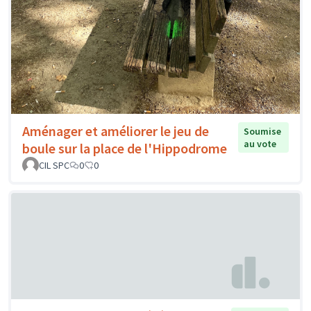
Aménager et améliorer le jeu de
Soumise
au vote
boule sur la place de l'Hippodrome
CIL SPC
0
0