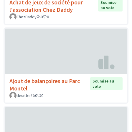
Achat de jeux de société pour
Soumise
au vote
l'association Chez Daddy
ChezDaddy
0
0
Ajout de balançoires au Parc
Soumise au
vote
Montel
desitter
0
0