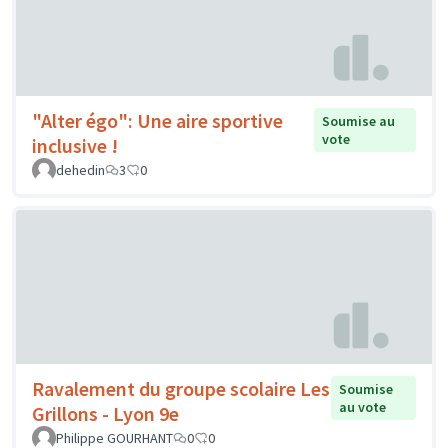
"Alter égo": Une aire sportive
Soumise au
vote
inclusive !
dehedin
3
0
Ravalement du groupe scolaire Les
Soumise
au vote
Grillons - Lyon 9e
Philippe GOURHANT
0
0