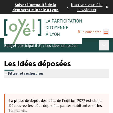
Suivez l'actualité de la
Inscrivez-vous à la
-
démocratie locale à Lyon
newsletter
Menu
Se connecter
Menu p
Budget participatif #1
/
Les idées déposées
Les idées déposées
Filtrer et rechercher
La phase de dépôt des idées de l'édition 2022 est close.
Découvrez les idées déposées par les habitantes et les
habitants.