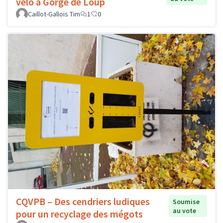
vélo à Gorge de Loup
Caillot-Gallois Tim
1
0
CQVPB – Des cendriers ludiques
Soumise
au vote
pour un recyclage des mégots