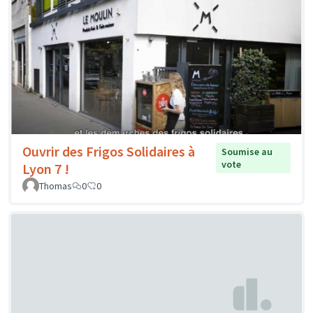
Ouvrir des Frigos Solidaires à
Soumise au
vote
Lyon 7 !
Thomas
0
0