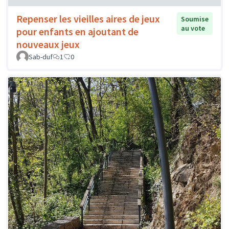
Repenser les vieilles aires de jeux
Soumise
au vote
pour enfants en ajoutant de
nouveaux jeux
Sab-duf
1
0