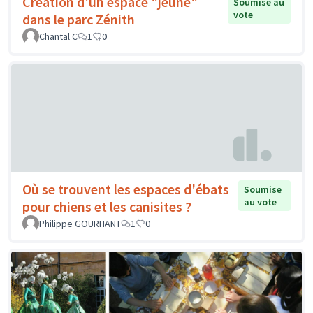
Création d'un espace "jeune"
Soumise au
vote
dans le parc Zénith
Chantal C
1
0
Où se trouvent les espaces d'ébats
Soumise
au vote
pour chiens et les canisites ?
Philippe GOURHANT
1
0