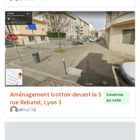
Aménagement trottoir devant le 5
Soumise
au vote
rue Rebatel, Lyon 3
LM
1
0