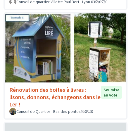
Conseil de quartier Villette Paul Bert - Lyon 03
0
0
Rénovation des boites à livres :
Soumise
au vote
lisons, donnons, échangeons dans le
1er !
Conseil de Quartier - Bas des pentes
0
0