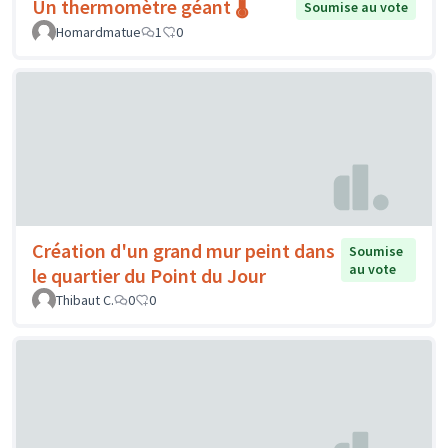
Un thermomètre géant 🌡️
Soumise au vote
Homardmatue
1
0
Création d'un grand mur peint dans
Soumise
au vote
le quartier du Point du Jour
Thibaut C.
0
0