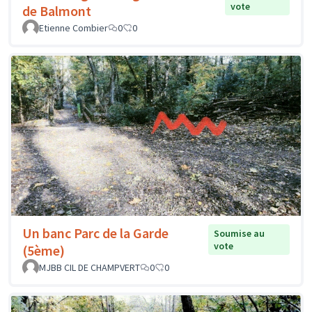
vote
de Balmont
Etienne Combier
0
0
Un banc Parc de la Garde
Soumise au
vote
(5ème)
MJBB CIL DE CHAMPVERT
0
0