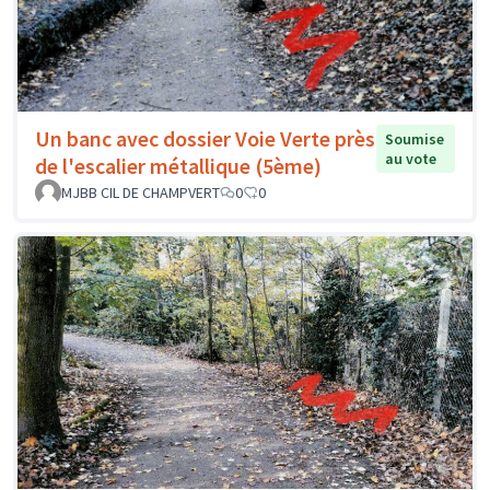
Un banc avec dossier Voie Verte près
Soumise
au vote
de l'escalier métallique (5ème)
MJBB CIL DE CHAMPVERT
0
0