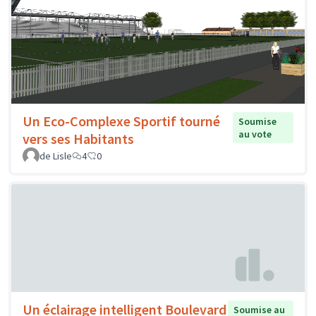
Un Eco-Complexe Sportif tourné
Soumise
au vote
vers ses Habitants
de Lisle
4
0
Un éclairage intelligent Boulevard
Soumise au