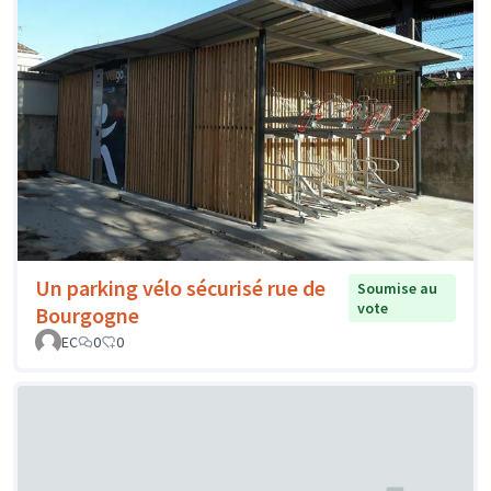
Un parking vélo sécurisé rue de
Soumise au
vote
Bourgogne
EC
0
0