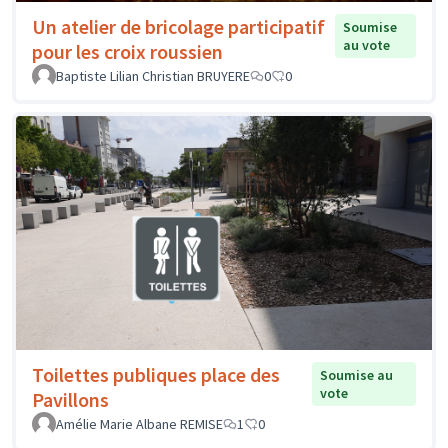
Un atelier de bricolage participatif
Soumise
au vote
pour les croix roussien
Baptiste Lilian Christian BRUYERE
0
0
Toilettes publiques place des
Soumise au
vote
Pavillons
Amélie Marie Albane REMISE
1
0