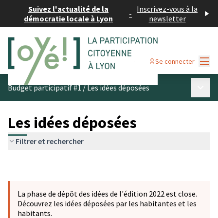
Suivez l'actualité de la
Inscrivez-vous à la
-
démocratie locale à Lyon
newsletter
Menu
Se connecter
Menu p
Budget participatif #1
/
Les idées déposées
Les idées déposées
Filtrer et rechercher
La phase de dépôt des idées de l'édition 2022 est close.
Découvrez les idées déposées par les habitantes et les
habitants.