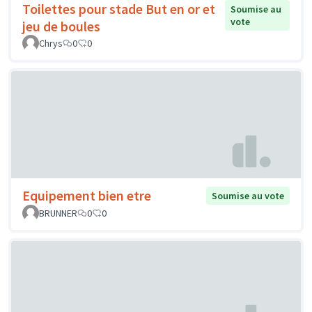
Toilettes pour stade But en or et
Soumise au
vote
jeu de boules
Chrys
0
0
Equipement bien etre
Soumise au vote
BRUNNER
0
0