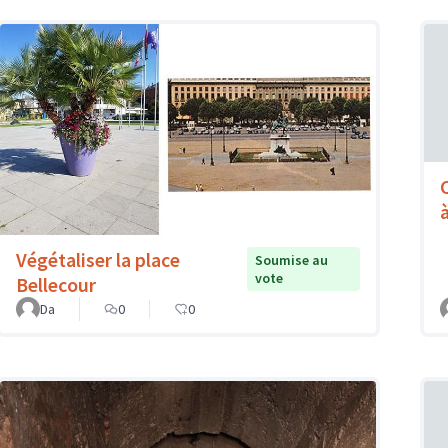
à
Végétaliser la place
Soumise au
vote
Bellecour
Da
0
0