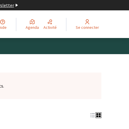
wsletter
Aide
Agenda
Activité
Se connecter
ts.
et)