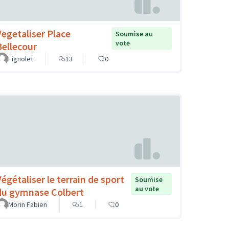
Vegetaliser Place
Soumise au
vote
Bellecour
Fignolet
13
0
Végétaliser le terrain de sport
Soumise
au vote
du gymnase Colbert
Morin Fabien
1
0