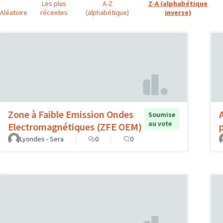
Les plus
A-Z
Z-A (alphabétique
Aléatoire
récentes
(alphabétique)
inverse)
Zone à Faible Emission Ondes
Soumise
au vote
Electromagnétiques (ZFE OEM)
Lyondes - Sera
0
0