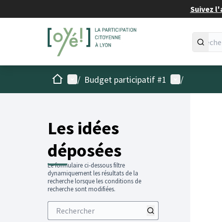
Suivez l'
Accueil
Menu principal
Menu utilisat
/
Budget participatif #1
/
Les idées
déposées
Le formulaire ci-dessous filtre
dynamiquement les résultats de la
recherche lorsque les conditions de
recherche sont modifiées.