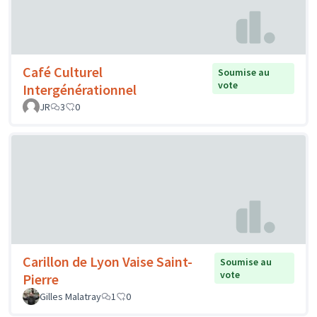
Café Culturel
Soumise au
vote
Intergénérationnel
JR
3
0
Carillon de Lyon Vaise Saint-
Soumise au
vote
Pierre
Gilles Malatray
1
0