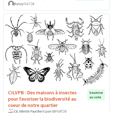
Ronzy
1
0
CILVPB : Des maisons à insectes
Soumise
au vote
pour favoriser la biodiversité au
coeur de notre quartier
CIL Villette Paul Bert Lyon 03
0
0