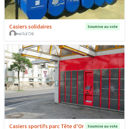
Casiers solidaires
Soumise au vote
Iris
1
0
Casiers sportifs parc Tête d'Or
Soumise au vote