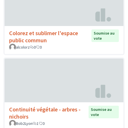
Colorez et sublimer l'espace
Soumise au
vote
public commun
alcolorz
0
0
Continuité végétale - arbres -
Soumise au
vote
nichoirs
Bob2Lyon
1
0