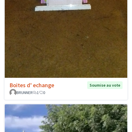
Boites d' echange
Soumise au vote
BRUNNER
1
0