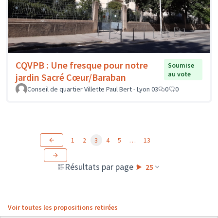
CQVPB : Une fresque pour notre
Soumise
au vote
jardin Sacré Cœur/Baraban
Conseil de quartier Villette Paul Bert - Lyon 03
0
0
1
2
3
4
5
…
13
Résultats par page :
25
Voir toutes les propositions retirées