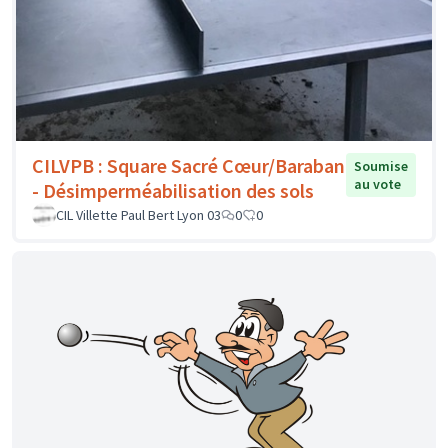
CILVPB : Square Sacré Cœur/Baraban
Soumise
au vote
- Désimperméabilisation des sols
CIL Villette Paul Bert Lyon 03
0
0