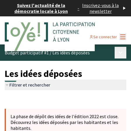
Suivez l'actualité de la
Inscrivez-vous à la
-
démocratie locale à Lyon
newsletter
Menu
Se connecter
Menu p
Budget participatif #1
/
Les idées déposées
Les idées déposées
Filtrer et rechercher
La phase de dépôt des idées de l'édition 2022 est close.
Découvrez les idées déposées par les habitantes et les
habitants.