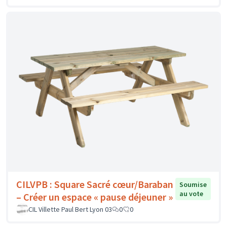
CILVPB : Square Sacré cœur/Baraban
Soumise
au vote
– Créer un espace « pause déjeuner »
CIL Villette Paul Bert Lyon 03
0
0