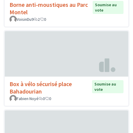
Borne anti-moustiques au Parc
Soumise au
vote
Montel
VoisinDu9
2
0
Box à vélo sécurisé place
Soumise au
vote
Bahadourian
Fabien Noyé
0
0