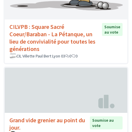
CILVPB : Square Sacré
Soumise
au vote
Coeur/Baraban - La Pétanque, un
lieu de convivialité pour toutes les
générations
CIL Villette Paul Bert Lyon 03
0
0
Grand vide grenier au point du
Soumise au
vote
jour.