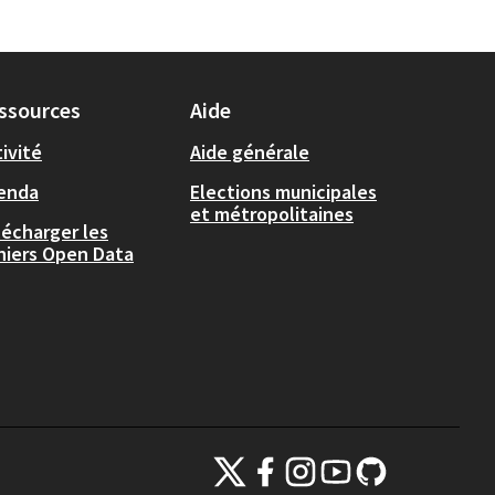
ssources
Aide
ivité
Aide générale
enda
Elections municipales
et métropolitaines
lécharger les
chiers Open Data
Plateforme de participation citoyenne de la
Plateforme de participation citoyenne
Plateforme de participation cito
Plateforme de participatio
Plateforme de partici