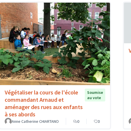
Végétaliser la cours de l'école
Soumise
au vote
commandant Arnaud et
aménager des rues aux enfants
à ses abords
Anne Catherine CHIARTANO
0
0