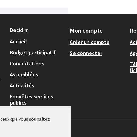
Decidim
Mon compte
Re
Accueil
Créer un compte
Act
Budget participatif
Se connecter
Ag
Concertations
Té
fi
Assemblées
,
Actualités
Enquêtes services
publics
r ceux que vous souhaitez