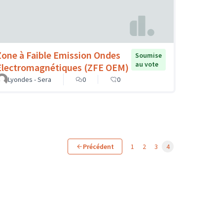
Zone à Faible Emission Ondes
Soumise
au vote
Electromagnétiques (ZFE OEM)
Lyondes - Sera
0
0
Précédent
1
2
3
4