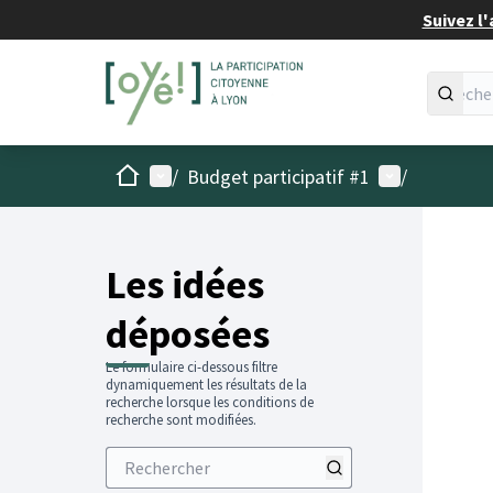
Suivez l'
Accueil
Menu principal
Menu utilisat
/
Budget participatif #1
/
Les idées
déposées
Le formulaire ci-dessous filtre
dynamiquement les résultats de la
recherche lorsque les conditions de
recherche sont modifiées.