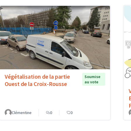
Végétalisation de la partie
Soumise
au vote
Ouest de la Croix-Rousse
Clémentine
0
0