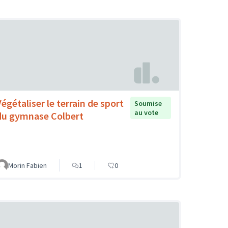
Végétaliser le terrain de sport
Soumise
au vote
du gymnase Colbert
Morin Fabien
1
0