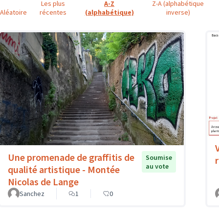
Les plus
A-Z
Z-A (alphabétique
Aléatoire
récentes
(alphabétique)
inverse)
Une promenade de graffitis de
Soumise
au vote
qualité artistique - Montée
Nicolas de Lange
Sanchez
1
0