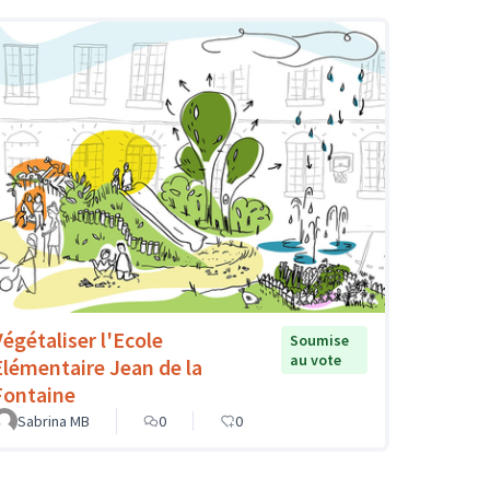
Végétaliser l'Ecole
Soumise
au vote
Elémentaire Jean de la
Fontaine
Sabrina MB
0
0