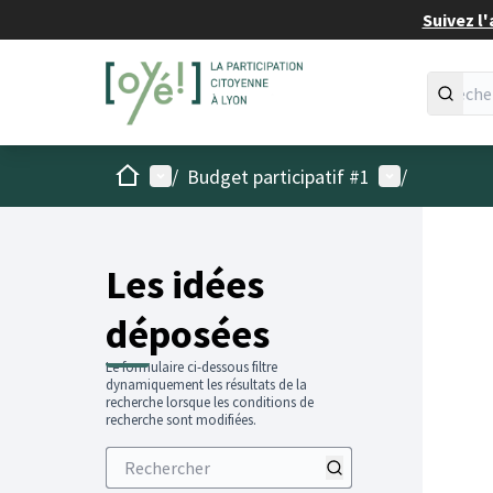
Suivez l'
Accueil
Menu principal
Menu utilisat
/
Budget participatif #1
/
Les idées
déposées
Le formulaire ci-dessous filtre
dynamiquement les résultats de la
recherche lorsque les conditions de
recherche sont modifiées.