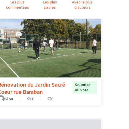
Les plus
Les plus
Avec le plus
commentées
suivies
d'auteurs
Rénovation du Jardin Sacré
Soumise
au vote
Coeur rue Baraban
Aliou
3
0