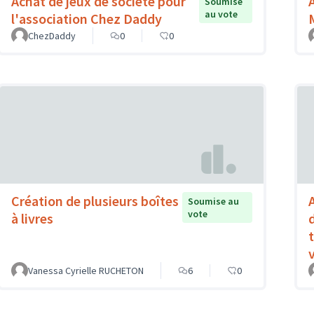
Achat de jeux de société pour
Soumise
au vote
l'association Chez Daddy
ChezDaddy
0
0
Création de plusieurs boîtes
Soumise au
vote
à livres
Vanessa Cyrielle RUCHETON
6
0