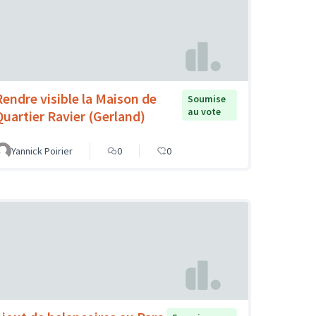
Rendre visible la Maison de
Soumise
au vote
Quartier Ravier (Gerland)
Yannick Poirier
0
0