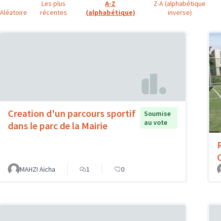
Les plus
A-Z
Z-A (alphabétique
Aléatoire
récentes
(alphabétique)
inverse)
Creation d'un parcours sportif
Soumise
au vote
dans le parc de la Mairie
MAHZI Aïcha
1
0