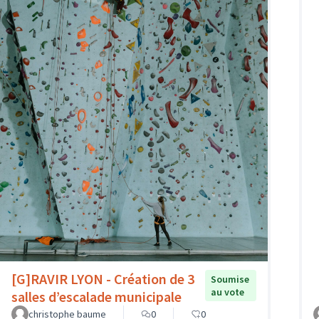
[G]RAVIR LYON - Création de 3
Soumise
au vote
salles d’escalade municipale
christophe baume
0
0