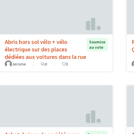
Abris hors sol vélo + vélo
Soumise
au vote
électrique sur des places
dédiées aux voitures dans la rue
Jerome
0
0