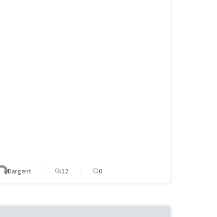
Dargent
12
0