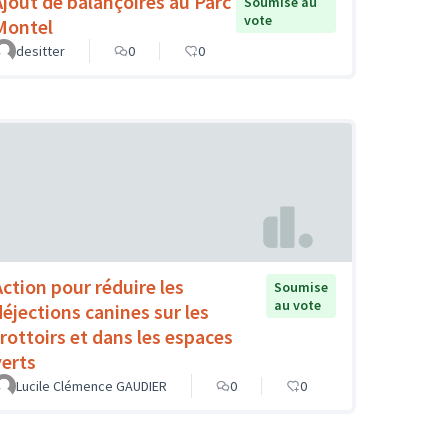
Ajout de balançoires au Parc
Soumise au
vote
Montel
desitter
0
0
Action pour réduire les
Soumise
au vote
déjections canines sur les
trottoirs et dans les espaces
verts
Lucile Clémence GAUDIER
0
0