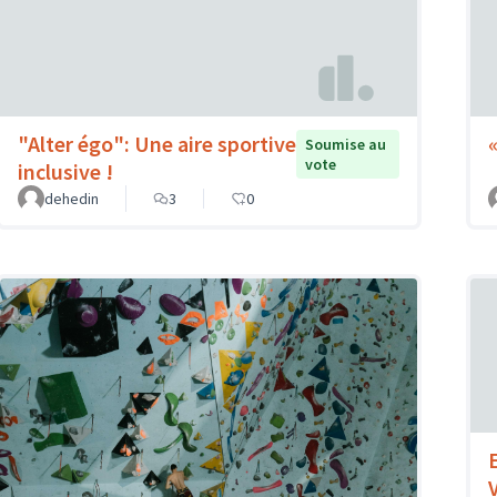
"Alter égo": Une aire sportive
Soumise au
vote
inclusive !
dehedin
3
0