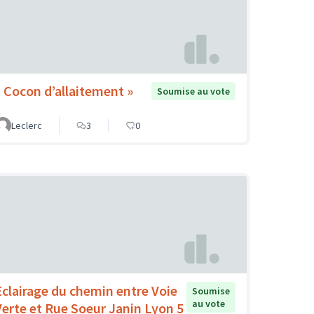
« Cocon d’allaitement »
Soumise au vote
Leclerc
3
0
Eclairage du chemin entre Voie
Soumise
au vote
Verte et Rue Soeur Janin Lyon 5