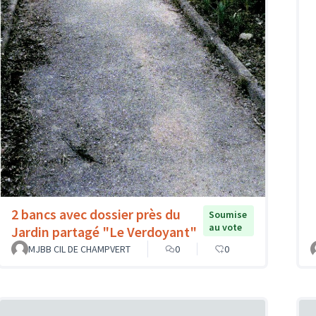
2 bancs avec dossier près du
Soumise
au vote
Jardin partagé "Le Verdoyant"
MJBB CIL DE CHAMPVERT
0
0